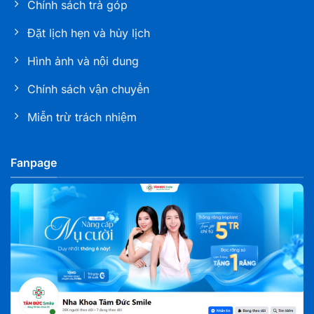
Chính sách trả góp
Nha khoa Tâm Đức Smile – CN Bạc Liêu
286 Trần Phú, Phường Bạc Liêu, tỉnh Cà Mau
Đặt lịch hẹn và hủy lịch
Hình ảnh và nội dung
Nha khoa Tâm Đức Smile – CN Sóc Trăng
Số K1 - 03 - 05, đường 30/4, Khóm 6, phường Phú
Chính sách vận chuyển
Lợi, TP. Cần Thơ
Miễn trừ trách nhiệm
Nha khoa Tâm Đức Smile – CN Tây Ninh
L02 Khu MBLAND, đường 30/04, KP 1, Phường Tân
Fanpage
Ninh, Tỉnh Tây Ninh
Nha khoa Tâm Đức Smile – CN Biên Hoà, Đồng
Nai
827 Phạm Văn Thuận, Phường Tam Hiệp, tỉnh Đồng
Nai