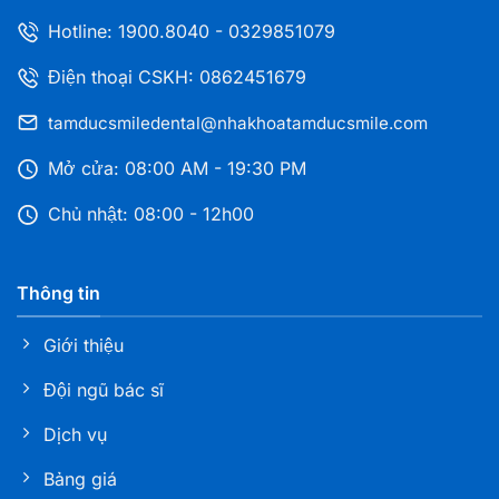
Nha khoa Tâm Đức Smile – CN Thủ Dầu Một,
Hotline:
1900.8040
-
0329851079
Bình Dương
216A Đại Lộ Bình Dương, Phường Phú Lợi, TP. HCM
Điện thoại CSKH: 0862451679
tamducsmiledental@nhakhoatamducsmile.com
Nha khoa Tâm Đức Smile – CN Bà Rịa Vũng Tàu
255 CMT8, Phường Bà Rịa, TP.HCM
Mở cửa: 08:00 AM - 19:30 PM
Chủ nhật: 08:00 - 12h00
Nha khoa Tâm Đức Smile – CN Dĩ An, Bình
Dương
Thông tin
108 Nguyễn An Ninh, Phường Dĩ An, TP. HCM
Giới thiệu
Nha khoa Tâm Đức Smile – Bình Phước, Đồng
Đội ngũ bác sĩ
Nai
1021 Đ.Phú riềng đỏ, KP Xuân Bình, P.Bình Phước,
Dịch vụ
Tỉnh Đồng Nai
Bảng giá