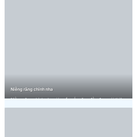
Niềng răng chỉnh nha
Niềng răng chỉnh nha giúp sắp xếp răng đều đẹp, cải thiện
khớp cắn và nụ cười tự tin, mang lại vẻ ngoài hài hòa, trẻ
trung, duy trì kết quả bền lâu.