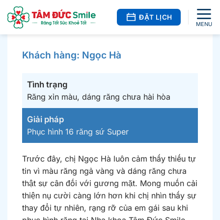
Bỏ
qua
ĐẶT LỊCH
nội
dung
Khách hàng: Ngọc Hà
Tình trạng
Răng xỉn màu, dáng răng chưa hài hòa
Giải pháp
Phục hình 16 răng sứ Super
Trước đây, chị Ngọc Hà luôn cảm thấy thiếu tự
tin vì màu răng ngả vàng và dáng răng chưa
thật sự cân đối với gương mặt. Mong muốn cải
thiện nụ cười càng lớn hơn khi chị nhìn thấy sự
thay đổi tự nhiên, rạng rỡ của em gái sau khi
phục hình răng tại Nha khoa Tâm Đức Smile.