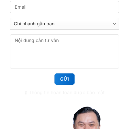
361 Phan Văn Trị, Phường Bình Lợi Trung, TP.HCM
Nha khoa Tâm Đức Smile – CN Hoàng Văn Thụ,
TPHCM
513 Hoàng Văn Thụ, Phường Tân Sơn Nhất,
TP.HCM
Nha khoa Tâm Đức Smile – CN Huỳnh Tấn Phát,
TPHCM
1112 Huỳnh Tấn Phát, Phường Tân Mỹ, TP.HCM
🔒 Thông tin hoàn toàn được bảo mật
Nha khoa Tâm Đức Smile – CN Lê Văn Việt,
TPHCM
50 Lê Văn Việt, Phường Tăng Nhơn Phú, TP.HCM