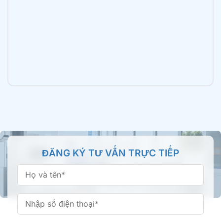
Nha khoa Tâm Đức Smile – CN Luỹ Bán Bích,
TPHCM
196 Lũy Bán Bích, Phường Tân Phú, TP.HCM
Nha khoa Tâm Đức Smile – CN Tên Lửa, TPHCM
355 Tên Lửa, Phường An Lạc, TP.HCM
Nha khoa Tâm Đức Smile – CN Bình Thành,
ĐĂNG KÝ TƯ VẤN TRỰC TIẾP
TPHCM
66/16 Bình Thành, Phường Bình Tân, TP.HCM
Nha khoa Tâm Đức Smile – CN Phan Văn Trị,
TPHCM