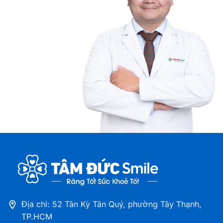
Nha khoa Tâm Đức Smile – CN Điện Biên Phủ,
TPHCM
708-720 Điện Biên Phủ, phường Thạnh Mỹ Tây,
TP.HCM
Nha khoa Tâm Đức Smile – CN Tân Kỳ Tân Quý,
TPHCM
52 Tân Kỳ Tân Quý, phường Tây Thạnh, TP.HCM
Nha khoa Tâm Đức Smile – CN Cà Mau
Số 12A Hùng Vương, Khóm 1, phường Tân Thành,
Tỉnh Cà Mau
Nha khoa Tâm Đức Smile – CN Đồng Tháp
41 - 43 Lý Thường Kiệt, Phường Cao Lãnh, Tỉnh
Đồng Tháp
Địa chỉ: 52 Tân Kỳ Tân Quý, phường Tây Thạnh,
TP.HCM