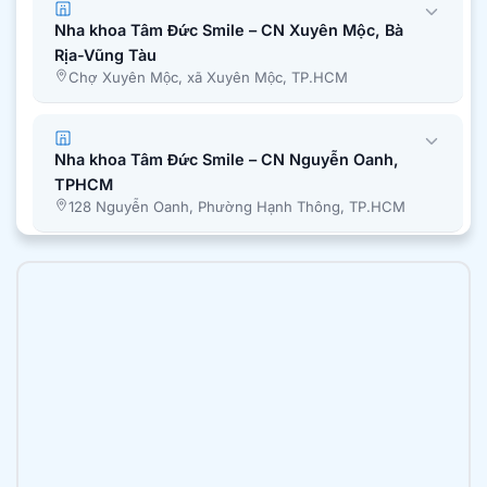
Nha khoa Tâm Đức Smile – CN Xuyên Mộc, Bà
Rịa-Vũng Tàu
Chợ Xuyên Mộc, xã Xuyên Mộc, TP.HCM
Nha khoa Tâm Đức Smile – CN Nguyễn Oanh,
TPHCM
128 Nguyễn Oanh, Phường Hạnh Thông, TP.HCM
Nha khoa Tâm Đức Smile – CN Bình Chánh,
TPHCM
51A Quốc Lộ 50, Ấp 1, Xã Bình Hưng, Tp. Hồ Chí
Minh
Nha khoa Tâm Đức Smile – CN Trần Văn Mười,
TPHCM
2B Trần Văn Mười, xã Bà Điểm, TP.HCM