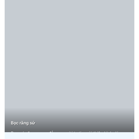
Bọc răng sứ
Bọc sứ răng mang đến nụ cười tự tin, cải thiện hình dáng