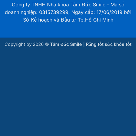
Thơ
Công ty TNHH Nha khoa Tâm Đức Smile - Mã số
doanh nghiệp: 0315739299, Ngày cấp: 17/06/2019 bởi
Sở Kế hoạch và Đầu tư Tp.Hồ Chí Minh
Nha khoa Tâm Đức Smile – CN Ba Cu, Bà Rịa –
Vũng Tàu
102 Ba Cu, Phường Vũng Tàu, TP.HCM
Copyright by 2026 ©
Tâm Đức Smile | Răng tốt sức khỏe tốt
Nha khoa Tâm Đức Smile – CN Phước Tỉnh, Bà
Rịa Vũng Tàu
B09 Tổ 2, ấp Phước Bình, xã Long Hải, TP.HCM