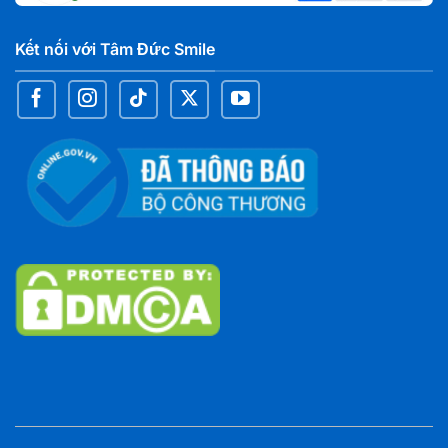
Nha khoa Tâm Đức Smile – CN Đại Phước, Đồng
Nai
C7 chợ Đại Phước, xã Đại Phước, Tỉnh Đồng Nai
Kết nối với Tâm Đức Smile
Nha khoa Tâm Đức Smile – CN Nguyễn Văn Cừ,
Cần Thơ
59AA Nguyễn Văn Cừ Nối Dài, KV2, Phường An
Bình, TP. Cần Thơ
Nha khoa Tâm Đức Smile – CN Thốt Nốt, Cần
Thơ
372 tổ 16, Quốc Lộ 91, KV Long Thạnh 1, Phường
Thốt Nốt, TP. Cần Thơ
Nha khoa Tâm Đức Smile – CN Trần Hưng Đạo,
Cần Thơ
135G Trần Hưng Đạo, Phường Ninh Kiều, TP. Cần