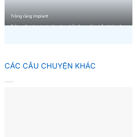
Trồng răng Implant
Trồng răng Implant giúp phục hồi răng mất, chắc khỏe, ăn
nhai thoải mái, thẩm mỹ tự nhiên, bền vững lâu dài, bảo
tồn xương hàm, cải thiện nụ cười tự tin.
CÁC CÂU CHUYỆN KHÁC