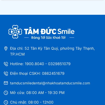
Nha khoa Tâm Đức Smile – CN Phan Văn Trị, TPHCM
361 Phan Văn Trị, Phường Bình Lợi Trung, TP.HCM
Nha khoa Tâm Đức Smile – CN Hoàng Văn Thụ,
TPHCM
Địa chỉ: 52 Tân Kỳ Tân Quý, phường Tây Thạnh,
513 Hoàng Văn Thụ, Phường Tân Sơn Nhất, TP.HCM
TP.HCM
Hotline:
1900.8040
-
0329851079
Nha khoa Tâm Đức Smile – CN Huỳnh Tấn Phát,
TPHCM
Điện thoại CSKH: 0862451679
1112 Huỳnh Tấn Phát, Phường Tân Mỹ, TP.HCM
tamducsmiledental@nhakhoatamducsmile.com
Mở cửa: 08:00 AM - 19:30 PM
Nha khoa Tâm Đức Smile – CN Lê Văn Việt, TPHCM
50 Lê Văn Việt, Phường Tăng Nhơn Phú, TP.HCM
Chủ nhật: 08:00 - 12h00