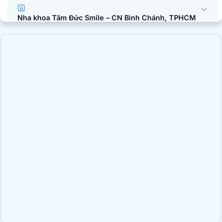
Nha khoa Tâm Đức Smile – CN Bình Chánh, TPHCM
51A Quốc Lộ 50, Ấp 1, Xã Bình Hưng, Tp. Hồ Chí Minh
Nha khoa Tâm Đức Smile – CN Trần Văn Mười,
TPHCM
2B Trần Văn Mười, xã Bà Điểm, TP.HCM
Nha khoa Tâm Đức Smile – CN Luỹ Bán Bích, TPHCM
196 Lũy Bán Bích, Phường Tân Phú, TP.HCM
Nha khoa Tâm Đức Smile – CN Tên Lửa, TPHCM
355 Tên Lửa, Phường An Lạc, TP.HCM
Nha khoa Tâm Đức Smile – CN Bình Thành, TPHCM
66/16 Bình Thành, Phường Bình Tân, TP.HCM