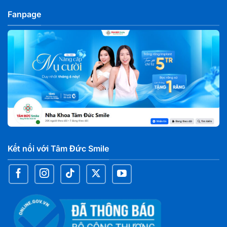
Fanpage
Nha khoa Tâm Đức Smile – CN Đà Nẵng
139 Nguyễn Văn Linh, Tổ 13, Phường Hải Châu, TP Đà
Nẵng
Nha khoa Tâm Đức Smile – CN Quy Nhơn, Bình Định
114 Nguyễn Thái Học, Phường Quy Nhơn, Tỉnh Gia Lai
Nha khoa Tâm Đức Smile – CN Đà Lạt, Lâm Đồng
105 Phan Đình Phùng, Phường Xuân Hương, Lâm Đồng
Kết nối với Tâm Đức Smile
Nha khoa Tâm Đức Smile – CN Bạc Liêu
286 Trần Phú, Phường Bạc Liêu, tỉnh Cà Mau
Nha khoa Tâm Đức Smile – CN Sóc Trăng
Số K1 - 03 - 05, đường 30/4, Khóm 6, phường Phú Lợi,
TP. Cần Thơ