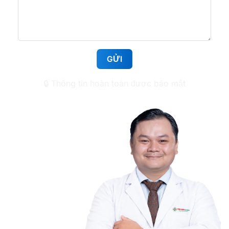
Nha khoa Tâm Đức Smile – CN Huỳnh Tấn Phát,
TPHCM
1112 Huỳnh Tấn Phát, Phường Tân Mỹ, TP.HCM
🔒 Thông tin hoàn toàn được bảo mật
Nha khoa Tâm Đức Smile – CN Lê Văn Việt,
TPHCM
50 Lê Văn Việt, Phường Tăng Nhơn Phú, TP.HCM
Nha khoa Tâm Đức Smile – CN Điện Biên Phủ,
TPHCM
708-720 Điện Biên Phủ, phường Thạnh Mỹ Tây,
TP.HCM
Nha khoa Tâm Đức Smile – CN Tân Kỳ Tân Quý,