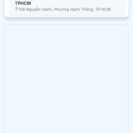
TPHCM
128 Nguyễn Oanh, Phường Hạnh Thông, TP.HCM
Nha khoa Tâm Đức Smile – CN Bình Chánh,
TPHCM
51A Quốc Lộ 50, Ấp 1, Xã Bình Hưng, Tp. Hồ Chí
Minh
Nha khoa Tâm Đức Smile – CN Trần Văn Mười,
TPHCM
2B Trần Văn Mười, xã Bà Điểm, TP.HCM
Nha khoa Tâm Đức Smile – CN Luỹ Bán Bích,
TPHCM
196 Lũy Bán Bích, Phường Tân Phú, TP.HCM