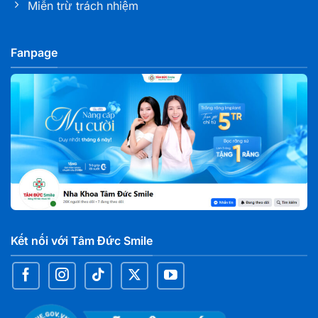
Miễn trừ trách nhiệm
Nha khoa Tâm Đức Smile – CN Tây Ninh
L02 Khu MBLAND, đường 30/04, KP 1, Phường Tân
Fanpage
Ninh, Tỉnh Tây Ninh
Nha khoa Tâm Đức Smile – CN Biên Hoà, Đồng
Nai
827 Phạm Văn Thuận, Phường Tam Hiệp, tỉnh Đồng
Nai
Nha khoa Tâm Đức Smile – CN Đại Phước, Đồng
Nai
C7 chợ Đại Phước, xã Đại Phước, Tỉnh Đồng Nai
Kết nối với Tâm Đức Smile
Nha khoa Tâm Đức Smile – CN Nguyễn Văn Cừ,
Cần Thơ