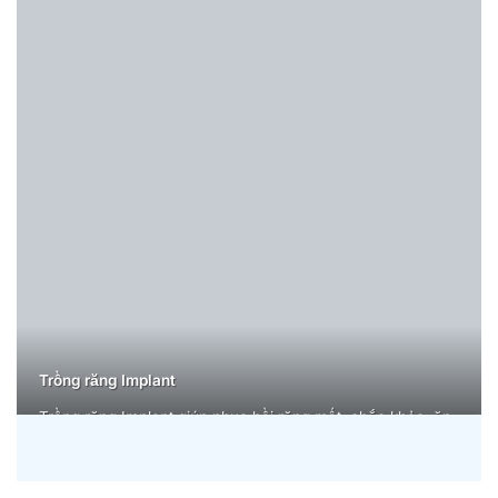
Trồng răng Implant
Trồng răng Implant giúp phục hồi răng mất, chắc khỏe, ăn
nhai thoải mái, thẩm mỹ tự nhiên, bền vững lâu dài, bảo
tồn xương hàm, cải thiện nụ cười tự tin.