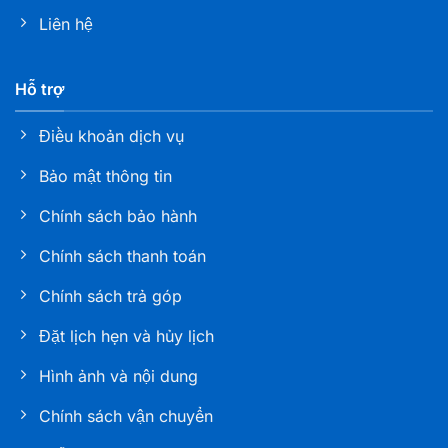
Đà Nẵng
Liên hệ
Nha khoa Tâm Đức Smile – CN Quy Nhơn, Bình
Hỗ trợ
Định
114 Nguyễn Thái Học, Phường Quy Nhơn, Tỉnh Gia
Điều khoản dịch vụ
Lai
Bảo mật thông tin
Nha khoa Tâm Đức Smile – CN Đà Lạt, Lâm Đồng
Chính sách bảo hành
105 Phan Đình Phùng, Phường Xuân Hương, Lâm
Đồng
Chính sách thanh toán
Chính sách trả góp
Nha khoa Tâm Đức Smile – CN Bạc Liêu
286 Trần Phú, Phường Bạc Liêu, tỉnh Cà Mau
Đặt lịch hẹn và hủy lịch
Hình ảnh và nội dung
Nha khoa Tâm Đức Smile – CN Sóc Trăng
Số K1 - 03 - 05, đường 30/4, Khóm 6, phường Phú
Chính sách vận chuyển
Lợi, TP. Cần Thơ