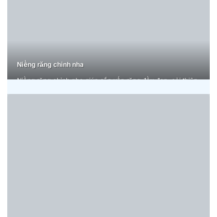
Niềng răng chỉnh nha
Niềng răng chỉnh nha giúp sắp xếp răng đều đẹp, cải thiện
khớp cắn và nụ cười tự tin, mang lại vẻ ngoài hài hòa, trẻ
trung, duy trì kết quả bền lâu.