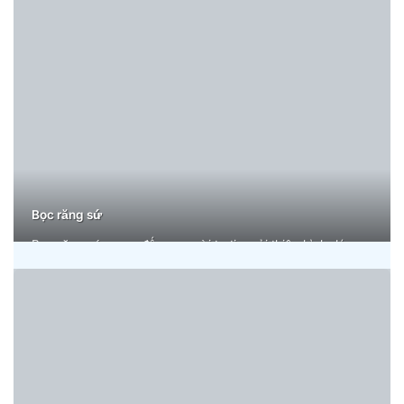
Bọc răng sứ
Bọc răng sứ mang đến nụ cười tự tin, cải thiện hình dáng
và màu sắc răng, đảm bảo bền đẹp, tự nhiên, an toàn và
sang trọng.