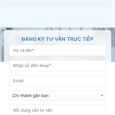
Nha khoa Tâm Đức Smile – CN Tên Lửa, TPHCM
355 Tên Lửa, Phường An Lạc, TP.HCM
Nha khoa Tâm Đức Smile – CN Bình Thành,
ĐĂNG KÝ TƯ VẤN TRỰC TIẾP
TPHCM
66/16 Bình Thành, Phường Bình Tân, TP.HCM
Nha khoa Tâm Đức Smile – CN Phan Văn Trị,
TPHCM
361 Phan Văn Trị, Phường Bình Lợi Trung, TP.HCM
Nha khoa Tâm Đức Smile – CN Hoàng Văn Thụ,
TPHCM
513 Hoàng Văn Thụ, Phường Tân Sơn Nhất,
TP.HCM