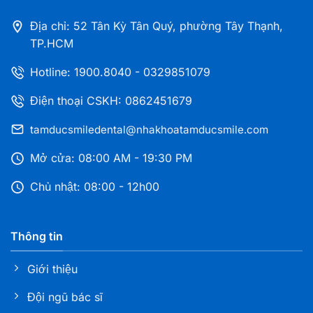
Đồng Tháp
Địa chỉ: 52 Tân Kỳ Tân Quý, phường Tây Thạnh,
TP.HCM
Nha khoa Tâm Đức Smile – CN Thủ Dầu Một,
Hotline:
1900.8040
-
0329851079
Bình Dương
216A Đại Lộ Bình Dương, Phường Phú Lợi, TP. HCM
Điện thoại CSKH: 0862451679
tamducsmiledental@nhakhoatamducsmile.com
Nha khoa Tâm Đức Smile – CN Bà Rịa Vũng Tàu
255 CMT8, Phường Bà Rịa, TP.HCM
Mở cửa: 08:00 AM - 19:30 PM
Chủ nhật: 08:00 - 12h00
Nha khoa Tâm Đức Smile – CN Dĩ An, Bình
Dương
Thông tin
108 Nguyễn An Ninh, Phường Dĩ An, TP. HCM
Giới thiệu
Nha khoa Tâm Đức Smile – Bình Phước, Đồng
Đội ngũ bác sĩ
Nai