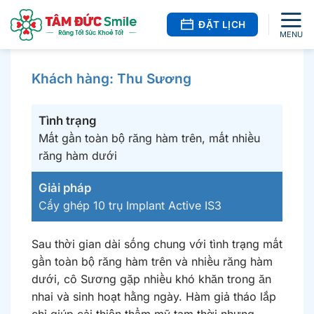
Bỏ
qua
ĐẶT LỊCH
nội
dung
Khách hàng: Thu Sương
Tình trạng
Mất gần toàn bộ răng hàm trên, mất nhiều
răng hàm dưới
Giải pháp
Cấy ghép 10 trụ Implant Active IS3
Sau thời gian dài sống chung với tình trạng mất
gần toàn bộ răng hàm trên và nhiều răng hàm
dưới, cô Sương gặp nhiều khó khăn trong ăn
nhai và sinh hoạt hằng ngày. Hàm giả tháo lắp
chỉ giúp cải thiện thẩm mỹ tạm thời nhưng