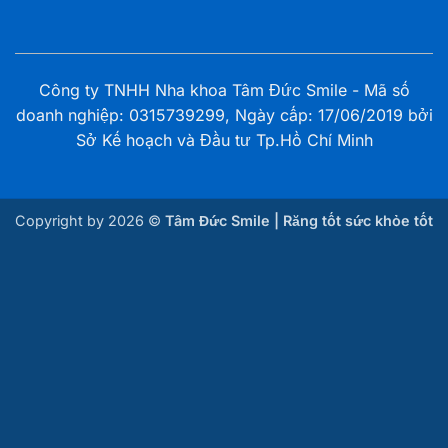
Nha khoa Tâm Đức Smile – CN Trần Hưng Đạo,
Cần Thơ
135G Trần Hưng Đạo, Phường Ninh Kiều, TP. Cần
Thơ
Công ty TNHH Nha khoa Tâm Đức Smile - Mã số
doanh nghiệp: 0315739299, Ngày cấp: 17/06/2019 bởi
Sở Kế hoạch và Đầu tư Tp.Hồ Chí Minh
Nha khoa Tâm Đức Smile – CN Ba Cu, Bà Rịa –
Vũng Tàu
102 Ba Cu, Phường Vũng Tàu, TP.HCM
Copyright by 2026 ©
Tâm Đức Smile | Răng tốt sức khỏe tốt
Nha khoa Tâm Đức Smile – CN Phước Tỉnh, Bà
Rịa Vũng Tàu
B09 Tổ 2, ấp Phước Bình, xã Long Hải, TP.HCM