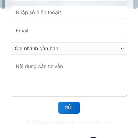
Nha khoa Tâm Đức Smile – CN Phan Văn Trị,
TPHCM
361 Phan Văn Trị, Phường Bình Lợi Trung, TP.HCM
Nha khoa Tâm Đức Smile – CN Hoàng Văn Thụ,
TPHCM
513 Hoàng Văn Thụ, Phường Tân Sơn Nhất,
TP.HCM
Nha khoa Tâm Đức Smile – CN Huỳnh Tấn Phát,
TPHCM
1112 Huỳnh Tấn Phát, Phường Tân Mỹ, TP.HCM
🔒 Thông tin hoàn toàn được bảo mật
Nha khoa Tâm Đức Smile – CN Lê Văn Việt,
TPHCM