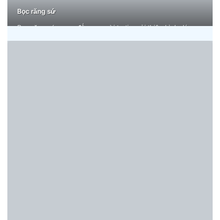
Bọc răng sứ
Bọc răng sứ mang đến nụ cười tự tin, cải thiện hình dáng
và màu sắc răng, đảm bảo bền đẹp, tự nhiên, an toàn và
sang trọng.