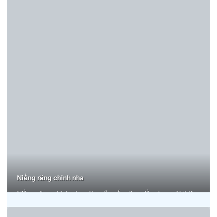
Niềng răng chỉnh nha
Niềng răng chỉnh nha giúp sắp xếp răng đều đẹp, cải thiện
khớp cắn và nụ cười tự tin, mang lại vẻ ngoài hài hòa, trẻ
trung, duy trì kết quả bền lâu.