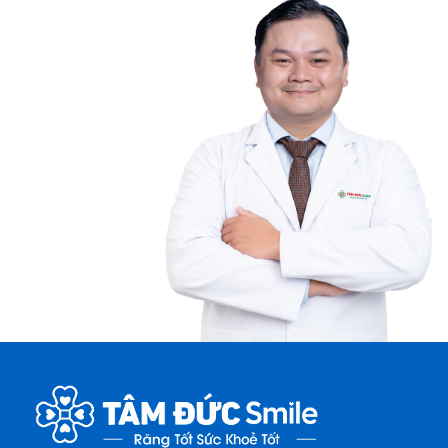
50 Lê Văn Việt, Phường Tăng Nhơn Phú, TP.HCM
Nha khoa Tâm Đức Smile – CN Điện Biên Phủ,
TPHCM
708-720 Điện Biên Phủ, phường Thạnh Mỹ Tây,
TP.HCM
Nha khoa Tâm Đức Smile – CN Tân Kỳ Tân Quý,
TPHCM
52 Tân Kỳ Tân Quý, phường Tây Thạnh, TP.HCM
Nha khoa Tâm Đức Smile – CN Cà Mau
Số 12A Hùng Vương, Khóm 1, phường Tân Thành,
Tỉnh Cà Mau
Nha khoa Tâm Đức Smile – CN Đồng Tháp
41 - 43 Lý Thường Kiệt, Phường Cao Lãnh, Tỉnh