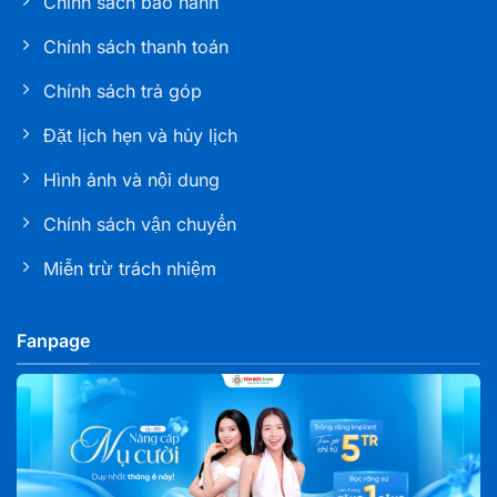
Chính sách bảo hành
105 Phan Đình Phùng, Phường Xuân Hương, Lâm
Đồng
Chính sách thanh toán
Chính sách trả góp
Nha khoa Tâm Đức Smile – CN Bạc Liêu
286 Trần Phú, Phường Bạc Liêu, tỉnh Cà Mau
Đặt lịch hẹn và hủy lịch
Hình ảnh và nội dung
Nha khoa Tâm Đức Smile – CN Sóc Trăng
Số K1 - 03 - 05, đường 30/4, Khóm 6, phường Phú
Chính sách vận chuyển
Lợi, TP. Cần Thơ
Miễn trừ trách nhiệm
Nha khoa Tâm Đức Smile – CN Tây Ninh
L02 Khu MBLAND, đường 30/04, KP 1, Phường Tân
Fanpage
Ninh, Tỉnh Tây Ninh
Nha khoa Tâm Đức Smile – CN Biên Hoà, Đồng
Nai
827 Phạm Văn Thuận, Phường Tam Hiệp, tỉnh Đồng