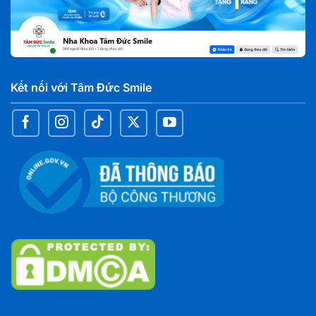
Nai
Nha khoa Tâm Đức Smile – CN Đại Phước, Đồng
Nai
C7 chợ Đại Phước, xã Đại Phước, Tỉnh Đồng Nai
Kết nối với Tâm Đức Smile
Nha khoa Tâm Đức Smile – CN Nguyễn Văn Cừ,
Cần Thơ
59AA Nguyễn Văn Cừ Nối Dài, KV2, Phường An
Bình, TP. Cần Thơ
Nha khoa Tâm Đức Smile – CN Thốt Nốt, Cần
Thơ
372 tổ 16, Quốc Lộ 91, KV Long Thạnh 1, Phường
Thốt Nốt, TP. Cần Thơ