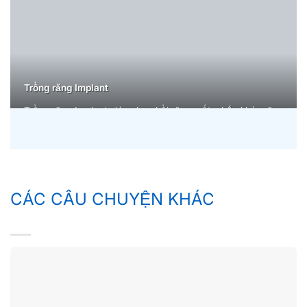
Trồng răng Implant
Trồng răng Implant giúp phục hồi răng mất, chắc khỏe, ăn
nhai thoải mái, thẩm mỹ tự nhiên, bền vững lâu dài, bảo
tồn xương hàm, cải thiện nụ cười tự tin.
CÁC CÂU CHUYỆN KHÁC