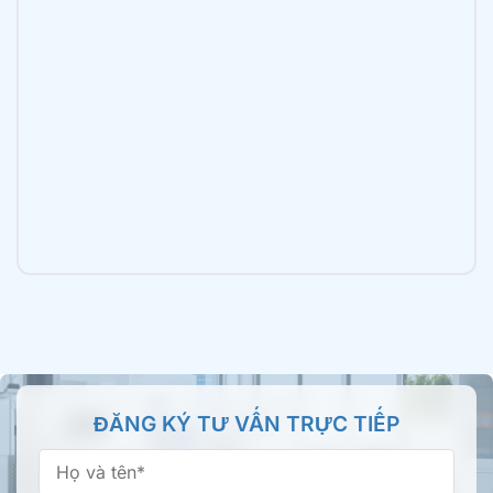
Nha khoa Tâm Đức Smile – CN Trần Văn Mười,
TPHCM
2B Trần Văn Mười, xã Bà Điểm, TP.HCM
Nha khoa Tâm Đức Smile – CN Luỹ Bán Bích,
TPHCM
196 Lũy Bán Bích, Phường Tân Phú, TP.HCM
Nha khoa Tâm Đức Smile – CN Tên Lửa, TPHCM
355 Tên Lửa, Phường An Lạc, TP.HCM
Nha khoa Tâm Đức Smile – CN Bình Thành,
ĐĂNG KÝ TƯ VẤN TRỰC TIẾP
TPHCM
66/16 Bình Thành, Phường Bình Tân, TP.HCM