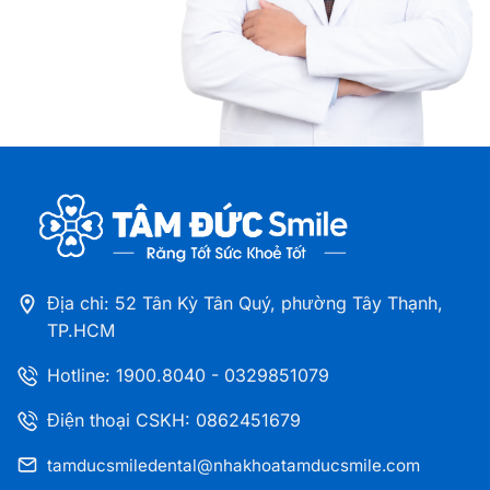
Nha khoa Tâm Đức Smile – CN Tân Kỳ Tân Quý,
TPHCM
52 Tân Kỳ Tân Quý, phường Tây Thạnh, TP.HCM
Nha khoa Tâm Đức Smile – CN Cà Mau
Số 12A Hùng Vương, Khóm 1, phường Tân Thành,
Tỉnh Cà Mau
Nha khoa Tâm Đức Smile – CN Đồng Tháp
41 - 43 Lý Thường Kiệt, Phường Cao Lãnh, Tỉnh
Đồng Tháp
Địa chỉ: 52 Tân Kỳ Tân Quý, phường Tây Thạnh,
TP.HCM
Nha khoa Tâm Đức Smile – CN Thủ Dầu Một,
Hotline:
1900.8040
-
0329851079
Bình Dương
216A Đại Lộ Bình Dương, Phường Phú Lợi, TP. HCM
Điện thoại CSKH: 0862451679
tamducsmiledental@nhakhoatamducsmile.com
Nha khoa Tâm Đức Smile – CN Bà Rịa Vũng Tàu