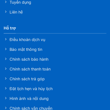
Tuyển dụng
139 Nguyễn Văn Linh, Tổ 13, Phường Hải Châu, TP
Đà Nẵng
Liên hệ
Nha khoa Tâm Đức Smile – CN Quy Nhơn, Bình
Hỗ trợ
Định
114 Nguyễn Thái Học, Phường Quy Nhơn, Tỉnh Gia
Điều khoản dịch vụ
Lai
Bảo mật thông tin
Nha khoa Tâm Đức Smile – CN Đà Lạt, Lâm Đồng
Chính sách bảo hành
105 Phan Đình Phùng, Phường Xuân Hương, Lâm
Đồng
Chính sách thanh toán
Chính sách trả góp
Nha khoa Tâm Đức Smile – CN Bạc Liêu
286 Trần Phú, Phường Bạc Liêu, tỉnh Cà Mau
Đặt lịch hẹn và hủy lịch
Hình ảnh và nội dung
Nha khoa Tâm Đức Smile – CN Sóc Trăng
Số K1 - 03 - 05, đường 30/4, Khóm 6, phường Phú
Chính sách vận chuyển