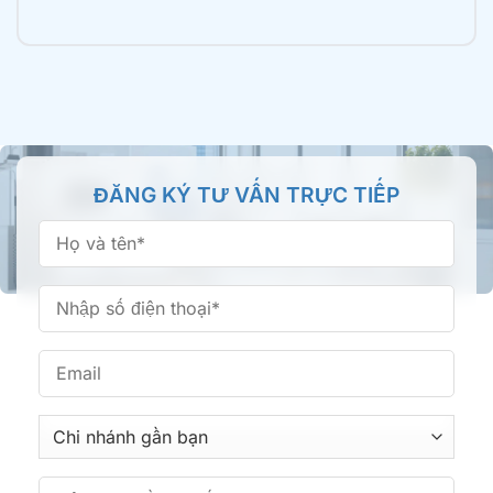
Nha khoa Tâm Đức Smile – CN Tên Lửa, TPHCM
355 Tên Lửa, Phường An Lạc, TP.HCM
Nha khoa Tâm Đức Smile – CN Bình Thành,
ĐĂNG KÝ TƯ VẤN TRỰC TIẾP
TPHCM
66/16 Bình Thành, Phường Bình Tân, TP.HCM
Nha khoa Tâm Đức Smile – CN Phan Văn Trị,
TPHCM
361 Phan Văn Trị, Phường Bình Lợi Trung, TP.HCM
Nha khoa Tâm Đức Smile – CN Hoàng Văn Thụ,
TPHCM
513 Hoàng Văn Thụ, Phường Tân Sơn Nhất,