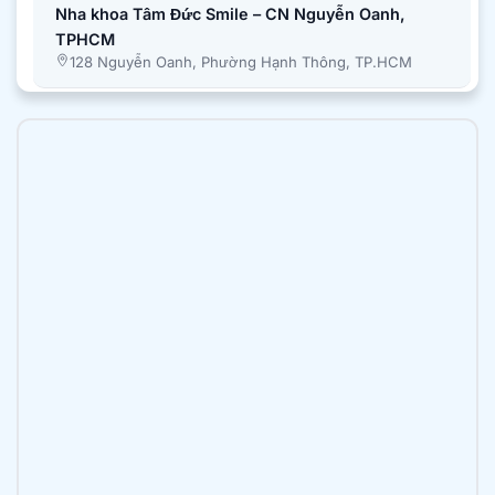
Nha khoa Tâm Đức Smile – CN Nguyễn Oanh,
TPHCM
128 Nguyễn Oanh, Phường Hạnh Thông, TP.HCM
Nha khoa Tâm Đức Smile – CN Bình Chánh,
TPHCM
51A Quốc Lộ 50, Ấp 1, Xã Bình Hưng, Tp. Hồ Chí
Minh
Nha khoa Tâm Đức Smile – CN Trần Văn Mười,
TPHCM
2B Trần Văn Mười, xã Bà Điểm, TP.HCM
Nha khoa Tâm Đức Smile – CN Luỹ Bán Bích,
TPHCM
196 Lũy Bán Bích, Phường Tân Phú, TP.HCM