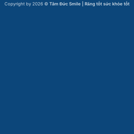
Copyright by 2026 ©
Tâm Đức Smile | Răng tốt sức khỏe tốt
Nha khoa Tâm Đức Smile – CN Phước Tỉnh, Bà
Rịa Vũng Tàu
B09 Tổ 2, ấp Phước Bình, xã Long Hải, TP.HCM