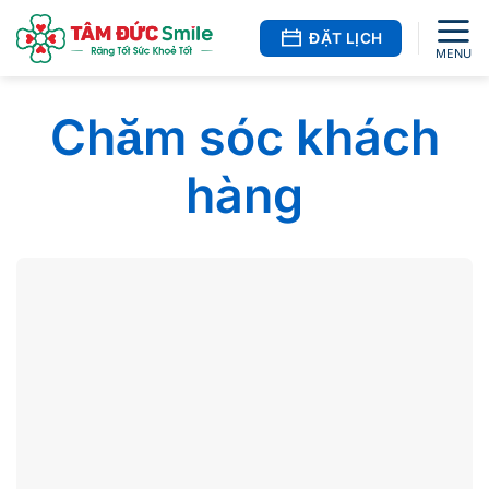
Bỏ
qua
ĐẶT LỊCH
nội
dung
Chăm sóc khách
hàng