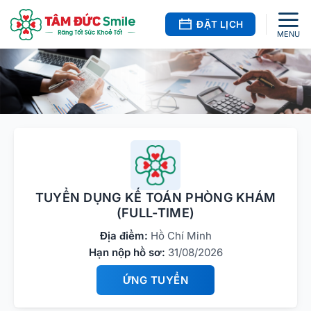
Bỏ
qua
ĐẶT LỊCH
nội
dung
TUYỂN DỤNG KẾ TOÁN PHÒNG KHÁM
(FULL-TIME)
Địa điểm:
Hồ Chí Minh
Hạn nộp hồ sơ:
31/08/2026
ỨNG TUYỂN