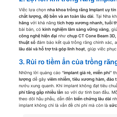
Việc lựa chọn
nha khoa trồng răng Implant uy tín
chất lượng, độ bền và an toàn lâu dài
. Tại Nha k
hãng
với khả năng
tích hợp xương nhanh, tuổi t
bài bản, có
kinh nghiệm lâm sàng vững vàng
, gi
công nghệ hiện đại
như
chụp CT Cone Beam 3D, q
thuật số
đảm bảo kết quả trồng răng chính xác,
lâu dài và hỗ trợ trả góp linh hoạt
, giúp việc phục
3. Rủi ro tiềm ẩn của trồng răn
Những lời quảng cáo “
implant giá rẻ, miễn phí
” t
lượng
dễ gây
viêm nhiễm, tiêu xương hàm, đào t
nướu xung quanh. Khi implant không đạt tiêu ch
phí tăng gấp nhiều lần
so với dự tính ban đầu. Mộ
theo dõi hậu phẫu, dẫn đến
biến chứng lâu dài
nh
implant không chỉ là vấn đề chi phí mà còn là
sức