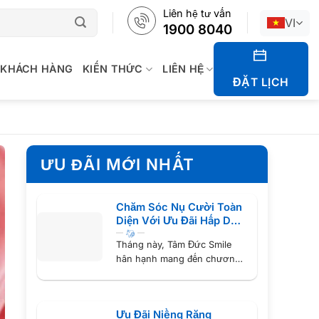
Liên hệ tư vấn
VI
1900 8040
KHÁCH HÀNG
KIẾN THỨC
LIÊN HỆ
ĐẶT LỊCH
ƯU ĐÃI MỚI NHẤT
Chăm Sóc Nụ Cười Toàn
Diện Với Ưu Đãi Hấp Dẫn
Chỉ Trong Tháng Này
Tháng này, Tâm Đức Smile
hân hạnh mang đến chương
trình ưu đãi cực hấp...
Ưu Đãi Niềng Răng