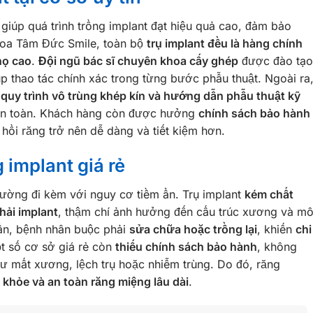
giúp quá trình trồng implant đạt hiệu quả cao, đảm bảo
hoa Tâm Đức Smile, toàn bộ
trụ implant đều là hàng chính
họ cao
.
Đội ngũ bác sĩ chuyên khoa cấy ghép
được đào tạo
úp thao tác chính xác trong từng bước phẫu thuật. Ngoài ra
uy trình vô trùng khép kín và hướng dẫn phẫu thuật kỹ
 an toàn. Khách hàng còn được hưởng
chính sách bảo hành
 hồi răng trở nên dễ dàng và tiết kiệm hơn.
g implant giá rẻ
hường đi kèm với nguy cơ tiềm ẩn. Trụ implant
kém chất
hải implant
, thậm chí ảnh hưởng đến cấu trúc xương và m
uẩn, bệnh nhân buộc phải
sửa chữa hoặc trồng lại
, khiến
chi
t số cơ sở giá rẻ còn
thiếu chính sách bảo hành
, không
ư mất xương, lệch trụ hoặc nhiễm trùng. Do đó, răng
 khỏe và an toàn răng miệng lâu dài
.