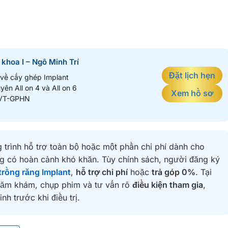
khoa I – Ngô Minh Trí
Đặt lịch hẹn
 về cấy ghép Implant
yên All on 4 và All on 6
Xem hồ sơ
RVT-GPHN
trình hỗ trợ toàn bộ hoặc một phần chi phí dành cho
g có hoàn cảnh khó khăn. Tùy chính sách, người đăng ký
trồng răng Implant
,
hỗ trợ chi phí
hoặc
trả góp 0%
. Tại
hăm khám, chụp phim và tư vấn rõ
điều kiện tham gia
,
h trước khi điều trị.