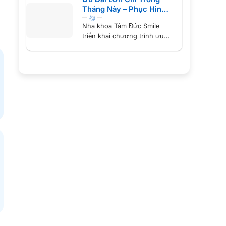
Tháng Này – Phục Hình
Răng Sứ Chỉ Từ 999K
Nha khoa Tâm Đức Smile
triển khai chương trình ưu
đãi bọc răng sứ lớn...