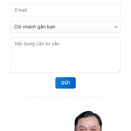
361 Phan Văn Trị, Phường Bình Lợi Trung, TP.HCM
Nha khoa Tâm Đức Smile – CN Hoàng Văn Thụ,
TPHCM
513 Hoàng Văn Thụ, Phường Tân Sơn Nhất,
TP.HCM
Nha khoa Tâm Đức Smile – CN Huỳnh Tấn Phát,
TPHCM
1112 Huỳnh Tấn Phát, Phường Tân Mỹ, TP.HCM
🔒 Thông tin hoàn toàn được bảo mật
Nha khoa Tâm Đức Smile – CN Lê Văn Việt,
TPHCM
50 Lê Văn Việt, Phường Tăng Nhơn Phú, TP.HCM