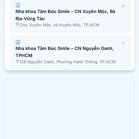
Nha khoa Tâm Đức Smile – CN Xuyên Mộc, Bà
Rịa-Vũng Tàu
Chợ Xuyên Mộc, xã Xuyên Mộc, TP.HCM
Nha khoa Tâm Đức Smile – CN Nguyễn Oanh,
TPHCM
128 Nguyễn Oanh, Phường Hạnh Thông, TP.HCM
Nha khoa Tâm Đức Smile – CN Bình Chánh,
TPHCM
51A Quốc Lộ 50, Ấp 1, Xã Bình Hưng, Tp. Hồ Chí
Minh
Nha khoa Tâm Đức Smile – CN Trần Văn Mười,
TPHCM