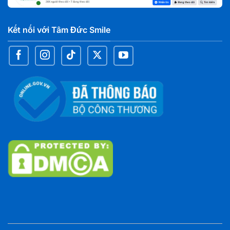
Nha khoa Tâm Đức Smile – CN Đại Phước, Đồng
Nai
C7 chợ Đại Phước, xã Đại Phước, Tỉnh Đồng Nai
Kết nối với Tâm Đức Smile
Nha khoa Tâm Đức Smile – CN Nguyễn Văn Cừ,
Cần Thơ
59AA Nguyễn Văn Cừ Nối Dài, KV2, Phường An
Bình, TP. Cần Thơ
Nha khoa Tâm Đức Smile – CN Thốt Nốt, Cần
Thơ
372 tổ 16, Quốc Lộ 91, KV Long Thạnh 1, Phường
Thốt Nốt, TP. Cần Thơ
Nha khoa Tâm Đức Smile – CN Trần Hưng Đạo,
Cần Thơ
135G Trần Hưng Đạo, Phường Ninh Kiều, TP. Cần