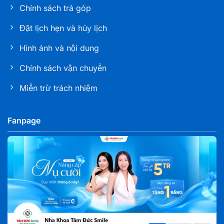
Chính sách trả góp
Nha khoa Tâm Đức Smile – CN Bạc Liêu
286 Trần Phú, Phường Bạc Liêu, tỉnh Cà Mau
Đặt lịch hẹn và hủy lịch
Hình ảnh và nội dung
Nha khoa Tâm Đức Smile – CN Sóc Trăng
Số K1 - 03 - 05, đường 30/4, Khóm 6, phường Phú
Chính sách vận chuyển
Lợi, TP. Cần Thơ
Miễn trừ trách nhiệm
Nha khoa Tâm Đức Smile – CN Tây Ninh
L02 Khu MBLAND, đường 30/04, KP 1, Phường Tân
Fanpage
Ninh, Tỉnh Tây Ninh
Nha khoa Tâm Đức Smile – CN Biên Hoà, Đồng
Nai
827 Phạm Văn Thuận, Phường Tam Hiệp, tỉnh Đồng
Nai