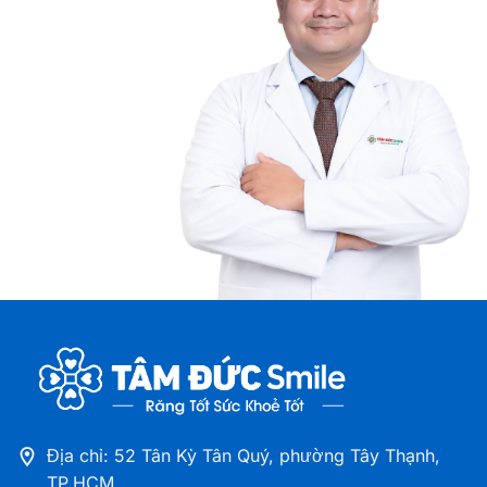
Nha khoa Tâm Đức Smile – CN Điện Biên Phủ,
TPHCM
708-720 Điện Biên Phủ, phường Thạnh Mỹ Tây,
TP.HCM
Nha khoa Tâm Đức Smile – CN Tân Kỳ Tân Quý,
TPHCM
52 Tân Kỳ Tân Quý, phường Tây Thạnh, TP.HCM
Nha khoa Tâm Đức Smile – CN Cà Mau
Số 12A Hùng Vương, Khóm 1, phường Tân Thành,
Tỉnh Cà Mau
Nha khoa Tâm Đức Smile – CN Đồng Tháp
41 - 43 Lý Thường Kiệt, Phường Cao Lãnh, Tỉnh
Đồng Tháp
Địa chỉ: 52 Tân Kỳ Tân Quý, phường Tây Thạnh,
TP.HCM