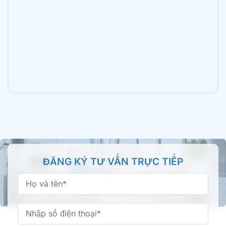
2B Trần Văn Mười, xã Bà Điểm, TP.HCM
Nha khoa Tâm Đức Smile – CN Luỹ Bán Bích,
TPHCM
196 Lũy Bán Bích, Phường Tân Phú, TP.HCM
Nha khoa Tâm Đức Smile – CN Tên Lửa, TPHCM
355 Tên Lửa, Phường An Lạc, TP.HCM
Nha khoa Tâm Đức Smile – CN Bình Thành,
ĐĂNG KÝ TƯ VẤN TRỰC TIẾP
TPHCM
66/16 Bình Thành, Phường Bình Tân, TP.HCM
Nha khoa Tâm Đức Smile – CN Phan Văn Trị,
TPHCM