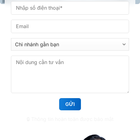
Nha khoa Tâm Đức Smile – CN Phan Văn Trị,
TPHCM
361 Phan Văn Trị, Phường Bình Lợi Trung, TP.HCM
Nha khoa Tâm Đức Smile – CN Hoàng Văn Thụ,
TPHCM
513 Hoàng Văn Thụ, Phường Tân Sơn Nhất,
TP.HCM
Nha khoa Tâm Đức Smile – CN Huỳnh Tấn Phát,
TPHCM
1112 Huỳnh Tấn Phát, Phường Tân Mỹ, TP.HCM
🔒 Thông tin hoàn toàn được bảo mật
Nha khoa Tâm Đức Smile – CN Lê Văn Việt,
TPHCM
50 Lê Văn Việt, Phường Tăng Nhơn Phú, TP.HCM