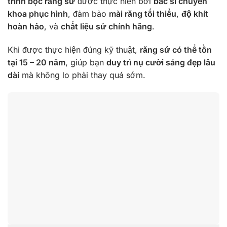
trình bọc răng sứ
được thực hiện bởi
bác sĩ chuyên
khoa phục hình
, đảm bảo
mài răng tối thiểu
,
độ khít
hoàn hảo
, và
chất liệu sứ chính hãng
.
Khi được thực hiện đúng kỹ thuật,
răng sứ có thể tồn
tại 15 – 20 năm
, giúp bạn
duy trì nụ cười sáng đẹp lâu
dài
mà không lo phải thay quá sớm.