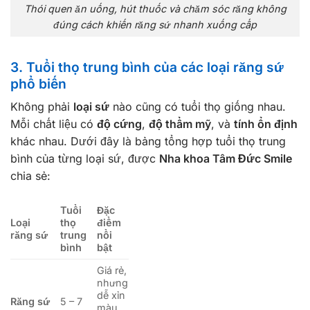
Thói quen ăn uống, hút thuốc và chăm sóc răng không
đúng cách khiến răng sứ nhanh xuống cấp
3. Tuổi thọ trung bình của các loại răng sứ
phổ biến
Không phải
loại sứ
nào cũng có tuổi thọ giống nhau.
Mỗi chất liệu có
độ cứng
,
độ thẩm mỹ
, và
tính ổn định
khác nhau. Dưới đây là bảng tổng hợp tuổi thọ trung
bình của từng loại sứ, được
Nha khoa Tâm Đức Smile
chia sẻ:
Tuổi
Đặc
Loại
thọ
điểm
răng sứ
trung
nổi
bình
bật
Giá rẻ,
nhưng
dễ xỉn
Răng sứ
5 – 7
màu,