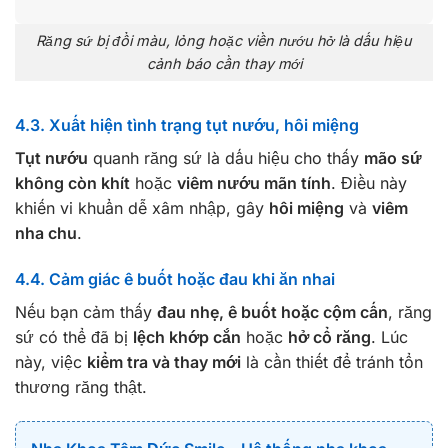
Răng sứ bị đổi màu, lỏng hoặc viền nướu hở là dấu hiệu
cảnh báo cần thay mới
4.3. Xuất hiện tình trạng tụt nướu, hôi miệng
Tụt nướu
quanh răng sứ là dấu hiệu cho thấy
mão sứ
không còn khít
hoặc
viêm nướu mãn tính
. Điều này
khiến vi khuẩn dễ xâm nhập, gây
hôi miệng
và
viêm
nha chu
.
4.4. Cảm giác ê buốt hoặc đau khi ăn nhai
Nếu bạn cảm thấy
đau nhẹ, ê buốt hoặc cộm cấn
, răng
sứ có thể đã bị
lệch khớp cắn
hoặc
hở cổ răng
. Lúc
này, việc
kiểm tra và thay mới
là cần thiết để tránh tổn
thương răng thật.