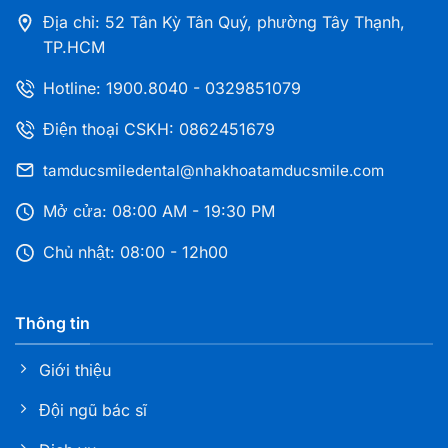
Địa chỉ: 52 Tân Kỳ Tân Quý, phường Tây Thạnh,
TP.HCM
Nha khoa Tâm Đức Smile – CN Thủ Dầu Một,
Hotline:
1900.8040
-
0329851079
Bình Dương
216A Đại Lộ Bình Dương, Phường Phú Lợi, TP. HCM
Điện thoại CSKH: 0862451679
tamducsmiledental@nhakhoatamducsmile.com
Nha khoa Tâm Đức Smile – CN Bà Rịa Vũng Tàu
255 CMT8, Phường Bà Rịa, TP.HCM
Mở cửa: 08:00 AM - 19:30 PM
Chủ nhật: 08:00 - 12h00
Nha khoa Tâm Đức Smile – CN Dĩ An, Bình
Dương
Thông tin
108 Nguyễn An Ninh, Phường Dĩ An, TP. HCM
Giới thiệu
Nha khoa Tâm Đức Smile – Bình Phước, Đồng
Đội ngũ bác sĩ
Nai
1021 Đ.Phú riềng đỏ, KP Xuân Bình, P.Bình Phước,