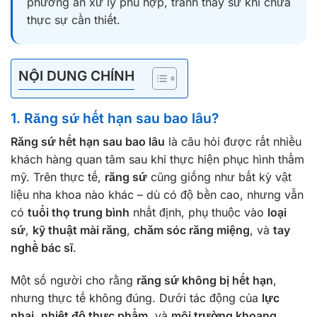
phương án xử lý phù hợp, tránh thay sứ khi chưa
thực sự cần thiết.
NỘI DUNG CHÍNH
1. Răng sứ hết hạn sau bao lâu?
Răng sứ hết hạn sau bao lâu
là câu hỏi được rất nhiều
khách hàng quan tâm sau khi thực hiện phục hình thẩm
mỹ. Trên thực tế,
răng sứ
cũng giống như bất kỳ vật
liệu nha khoa nào khác – dù có độ bền cao, nhưng vẫn
có
tuổi thọ trung bình
nhất định, phụ thuộc vào
loại
sứ
,
kỹ thuật mài răng
,
chăm sóc răng miệng
, và
tay
nghề bác sĩ
.
Một số người cho rằng
răng sứ không bị hết hạn
,
nhưng thực tế không đúng. Dưới tác động của
lực
nhai
,
nhiệt độ thực phẩm
, và
môi trường khoang