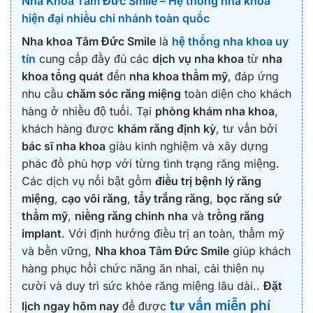
Nha Khoa Tâm Đức Smile – Hệ thống nha khoa
hiện đại nhiều chi nhánh toàn quốc
Nha khoa Tâm Đức Smile
là
hệ thống nha khoa uy
tín
cung cấp đầy đủ các
dịch vụ nha khoa
từ
nha
khoa tổng quát
đến
nha khoa thẩm mỹ
, đáp ứng
nhu cầu
chăm sóc răng miệng
toàn diện cho khách
hàng ở nhiều độ tuổi. Tại
phòng khám nha khoa
,
khách hàng được
khám răng định kỳ
, tư vấn bởi
bác sĩ nha khoa
giàu kinh nghiệm và xây dựng
phác đồ phù hợp với từng tình trạng răng miệng.
Các dịch vụ nổi bật gồm
điều trị bệnh lý răng
miệng
,
cạo vôi răng
,
tẩy trắng răng
,
bọc răng sứ
thẩm mỹ
,
niềng răng chỉnh nha
và
trồng răng
implant
. Với định hướng điều trị an toàn, thẩm mỹ
và bền vững,
Nha khoa Tâm Đức Smile
giúp khách
hàng phục hồi chức năng ăn nhai, cải thiện nụ
cười và duy trì sức khỏe răng miệng lâu dài..
Đặt
tư vấn miễn phí
lịch ngay hôm nay
để được