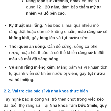
Răng toàn sứ Zirconia, Emax
có thể sử
dụng
12 – 20 năm
, đảm bảo
thẩm mỹ tự
nhiên
và
độ bền cao
.
Kỹ thuật mài răng
: Nếu bác sĩ mài quá nhiều mô
răng thật hoặc dán sứ không chuẩn,
mão răng sứ
sẽ
không khít
, gây
lỏng lẻo
và
tụt nướu
sớm.
Thói quen ăn uống
: Cắn đồ cứng, uống cà phê,
rượu, hoặc hút thuốc lá có thể khiến
răng sứ bị đổi
màu
và
mất độ sáng bóng
.
Vệ sinh răng miệng kém
: Mảng bám và vi khuẩn tích
tụ quanh viền sứ khiến nướu bị
viêm
, gây
tụt nướu
và
hôi miệng
.
2.2. Vai trò của bác sĩ và nha khoa thực hiện
Tay nghề bác sĩ đóng vai trò then chốt trong việc kéo
dài tuổi thọ răng sứ. Tại
Nha khoa Tâm Đức Smile
,
quy