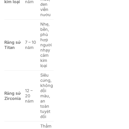
kim loại
năm
đen
viền
nướu
Nhẹ,
bền,
phù
hợp
Răng sứ
7 – 10
người
Titan
năm
nhạy
cảm
kim
loại
Siêu
cứng,
không
12 –
đổi
Răng sứ
20
màu,
Zirconia
năm
an
toàn
tuyệt
đối
Thẩm