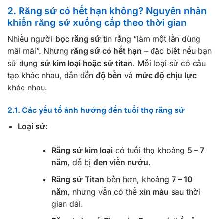
2. Răng sứ có hết hạn không? Nguyên nhân
khiến răng sứ xuống cấp theo thời gian
Nhiều người
bọc răng sứ
tin rằng “làm một lần dùng
mãi mãi”. Nhưng
răng sứ có hết hạn
– đặc biệt nếu bạn
sử dụng
sứ kim loại hoặc sứ titan
. Mỗi loại sứ có cấu
tạo khác nhau, dẫn đến
độ bền
và
mức độ chịu lực
khác nhau.
2.1. Các yếu tố ảnh hưởng đến tuổi thọ răng sứ
Loại sứ
:
Răng sứ kim loại
có tuổi thọ khoảng
5 – 7
năm
, dễ bị
đen viền nướu
.
Răng sứ Titan
bền hơn, khoảng
7 – 10
năm
, nhưng vẫn có thể
xỉn màu
sau thời
gian dài.