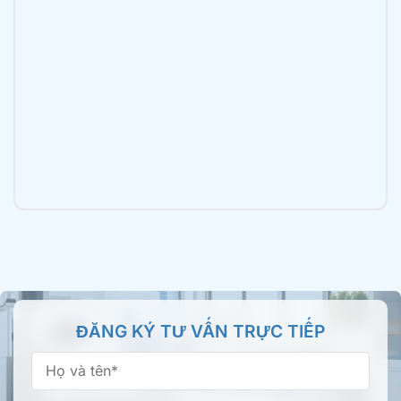
Nha khoa Tâm Đức Smile – CN Trần Văn Mười,
TPHCM
2B Trần Văn Mười, xã Bà Điểm, TP.HCM
Nha khoa Tâm Đức Smile – CN Luỹ Bán Bích,
TPHCM
196 Lũy Bán Bích, Phường Tân Phú, TP.HCM
Nha khoa Tâm Đức Smile – CN Tên Lửa, TPHCM
355 Tên Lửa, Phường An Lạc, TP.HCM
Nha khoa Tâm Đức Smile – CN Bình Thành,
ĐĂNG KÝ TƯ VẤN TRỰC TIẾP
TPHCM
66/16 Bình Thành, Phường Bình Tân, TP.HCM