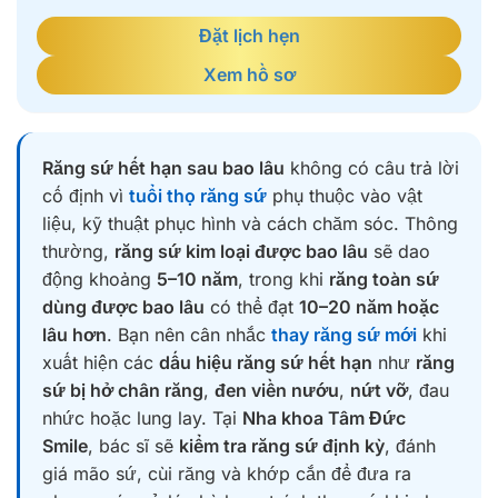
Đặt lịch hẹn
Xem hồ sơ
Răng sứ hết hạn sau bao lâu
không có câu trả lời
cố định vì
tuổi thọ răng sứ
phụ thuộc vào vật
liệu, kỹ thuật phục hình và cách chăm sóc. Thông
thường,
răng sứ kim loại được bao lâu
sẽ dao
động khoảng
5–10 năm
, trong khi
răng toàn sứ
dùng được bao lâu
có thể đạt
10–20 năm hoặc
lâu hơn
. Bạn nên cân nhắc
thay răng sứ mới
khi
xuất hiện các
dấu hiệu răng sứ hết hạn
như
răng
sứ bị hở chân răng
,
đen viền nướu
,
nứt vỡ
, đau
nhức hoặc lung lay. Tại
Nha khoa Tâm Đức
Smile
, bác sĩ sẽ
kiểm tra răng sứ định kỳ
, đánh
giá mão sứ, cùi răng và khớp cắn để đưa ra