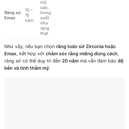
mỹ
cao,
10 –
Răng sứ
trong
15
Emax
suốt
năm
như
răng
thật
Như vậy, nếu bạn chọn
răng toàn sứ Zirconia hoặc
Emax
, kết hợp với
chăm sóc răng miệng đúng cách
,
răng sứ có thể duy trì đến
20 năm
mà vẫn đảm bảo
độ
bền và tính thẩm mỹ
.