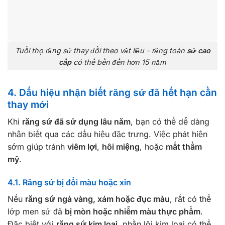
Tuổi thọ răng sứ thay đổi theo vật liệu – răng toàn
sứ cao
cấp
có thể bền đến hơn 15 năm
4. Dấu hiệu nhận biết răng sứ đã hết hạn cần
thay mới
Khi
răng sứ đã sử dụng lâu năm
, bạn có thể dễ dàng
nhận biết qua các dấu hiệu đặc trưng. Việc phát hiện
sớm giúp tránh
viêm lợi
,
hôi miệng
, hoặc
mất thẩm
mỹ
.
4.1. Răng sứ bị đổi màu hoặc xỉn
Nếu
răng sứ ngả vàng, xám hoặc đục màu
, rất có thể
lớp men sứ đã
bị mòn hoặc nhiễm màu thực phẩm
.
Đặc biệt với
răng sứ kim loại
, phần lõi kim loại có thể