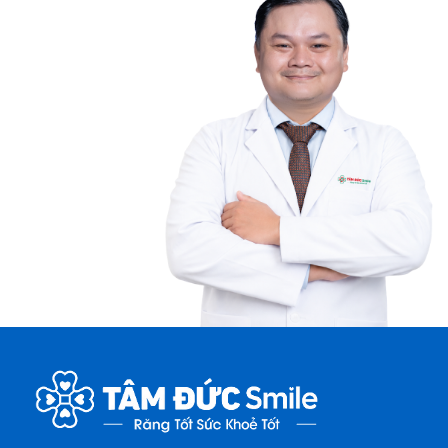
Nha khoa Tâm Đức Smile – CN Điện Biên Phủ,
TPHCM
708-720 Điện Biên Phủ, phường Thạnh Mỹ Tây,
TP.HCM
Nha khoa Tâm Đức Smile – CN Tân Kỳ Tân Quý,
TPHCM
52 Tân Kỳ Tân Quý, phường Tây Thạnh, TP.HCM
Nha khoa Tâm Đức Smile – CN Cà Mau
Số 12A Hùng Vương, Khóm 1, phường Tân Thành,
Tỉnh Cà Mau
Nha khoa Tâm Đức Smile – CN Đồng Tháp
41 - 43 Lý Thường Kiệt, Phường Cao Lãnh, Tỉnh
Đồng Tháp