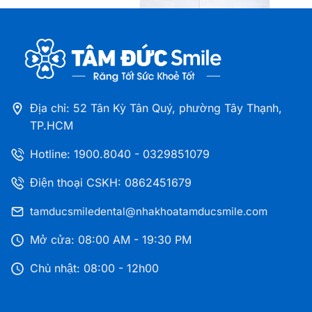
Số 12A Hùng Vương, Khóm 1, phường Tân Thành,
Tỉnh Cà Mau
Nha khoa Tâm Đức Smile – CN Đồng Tháp
41 - 43 Lý Thường Kiệt, Phường Cao Lãnh, Tỉnh
Đồng Tháp
Địa chỉ: 52 Tân Kỳ Tân Quý, phường Tây Thạnh,
TP.HCM
Nha khoa Tâm Đức Smile – CN Thủ Dầu Một,
Hotline:
1900.8040
-
0329851079
Bình Dương
216A Đại Lộ Bình Dương, Phường Phú Lợi, TP. HCM
Điện thoại CSKH: 0862451679
tamducsmiledental@nhakhoatamducsmile.com
Nha khoa Tâm Đức Smile – CN Bà Rịa Vũng Tàu
255 CMT8, Phường Bà Rịa, TP.HCM
Mở cửa: 08:00 AM - 19:30 PM
Chủ nhật: 08:00 - 12h00
Nha khoa Tâm Đức Smile – CN Dĩ An, Bình
Dương