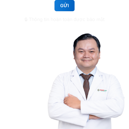
1112 Huỳnh Tấn Phát, Phường Tân Mỹ, TP.HCM
🔒 Thông tin hoàn toàn được bảo mật
Nha khoa Tâm Đức Smile – CN Lê Văn Việt,
TPHCM
50 Lê Văn Việt, Phường Tăng Nhơn Phú, TP.HCM
Nha khoa Tâm Đức Smile – CN Điện Biên Phủ,
TPHCM
708-720 Điện Biên Phủ, phường Thạnh Mỹ Tây,
TP.HCM
Nha khoa Tâm Đức Smile – CN Tân Kỳ Tân Quý,
TPHCM
52 Tân Kỳ Tân Quý, phường Tây Thạnh, TP.HCM
Nha khoa Tâm Đức Smile – CN Cà Mau