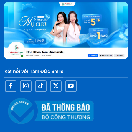
Nha khoa Tâm Đức Smile – CN Biên Hoà, Đồng
Nai
827 Phạm Văn Thuận, Phường Tam Hiệp, tỉnh Đồng
Nai
Nha khoa Tâm Đức Smile – CN Đại Phước, Đồng
Nai
C7 chợ Đại Phước, xã Đại Phước, Tỉnh Đồng Nai
Kết nối với Tâm Đức Smile
Nha khoa Tâm Đức Smile – CN Nguyễn Văn Cừ,
Cần Thơ
59AA Nguyễn Văn Cừ Nối Dài, KV2, Phường An
Bình, TP. Cần Thơ