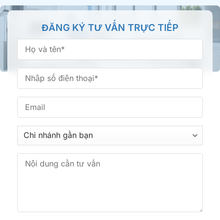
Nha khoa Tâm Đức Smile – CN Bình Thành,
ĐĂNG KÝ TƯ VẤN TRỰC TIẾP
TPHCM
66/16 Bình Thành, Phường Bình Tân, TP.HCM
Nha khoa Tâm Đức Smile – CN Phan Văn Trị,
TPHCM
361 Phan Văn Trị, Phường Bình Lợi Trung, TP.HCM
Nha khoa Tâm Đức Smile – CN Hoàng Văn Thụ,
TPHCM
513 Hoàng Văn Thụ, Phường Tân Sơn Nhất,
TP.HCM
Nha khoa Tâm Đức Smile – CN Huỳnh Tấn Phát,
TPHCM