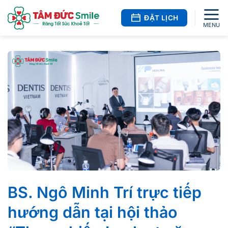
Bỏ
qua
ĐẶT LỊCH
nội
dung
BS. Ngô Minh Trí trực tiếp
hướng dẫn tại hội thảo