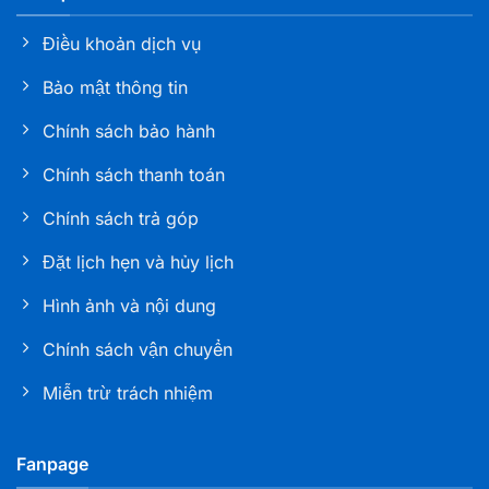
Định
114 Nguyễn Thái Học, Phường Quy Nhơn, Tỉnh Gia
Điều khoản dịch vụ
Lai
Bảo mật thông tin
Nha khoa Tâm Đức Smile – CN Đà Lạt, Lâm Đồng
Chính sách bảo hành
105 Phan Đình Phùng, Phường Xuân Hương, Lâm
Đồng
Chính sách thanh toán
Chính sách trả góp
Nha khoa Tâm Đức Smile – CN Bạc Liêu
286 Trần Phú, Phường Bạc Liêu, tỉnh Cà Mau
Đặt lịch hẹn và hủy lịch
Hình ảnh và nội dung
Nha khoa Tâm Đức Smile – CN Sóc Trăng
Số K1 - 03 - 05, đường 30/4, Khóm 6, phường Phú
Chính sách vận chuyển
Lợi, TP. Cần Thơ
Miễn trừ trách nhiệm
Nha khoa Tâm Đức Smile – CN Tây Ninh
L02 Khu MBLAND, đường 30/04, KP 1, Phường Tân
Fanpage
Ninh, Tỉnh Tây Ninh