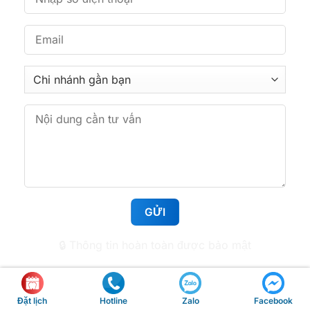
TPHCM
361 Phan Văn Trị, Phường Bình Lợi Trung, TP.HCM
Nha khoa Tâm Đức Smile – CN Hoàng Văn Thụ,
TPHCM
513 Hoàng Văn Thụ, Phường Tân Sơn Nhất,
TP.HCM
Nha khoa Tâm Đức Smile – CN Huỳnh Tấn Phát,
TPHCM
1112 Huỳnh Tấn Phát, Phường Tân Mỹ, TP.HCM
🔒 Thông tin hoàn toàn được bảo mật
Nha khoa Tâm Đức Smile – CN Lê Văn Việt,
TPHCM
50 Lê Văn Việt, Phường Tăng Nhơn Phú, TP.HCM
Hotline
Đặt lịch
Zalo
Facebook