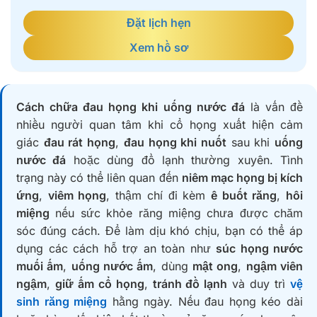
Đặt lịch hẹn
Xem hồ sơ
Cách chữa đau họng khi uống nước đá
là vấn đề
nhiều người quan tâm khi cổ họng xuất hiện cảm
giác
đau rát họng
,
đau họng khi nuốt
sau khi
uống
nước đá
hoặc dùng đồ lạnh thường xuyên. Tình
trạng này có thể liên quan đến
niêm mạc họng bị kích
ứng
,
viêm họng
, thậm chí đi kèm
ê buốt răng
,
hôi
miệng
nếu sức khỏe răng miệng chưa được chăm
sóc đúng cách. Để làm dịu khó chịu, bạn có thể áp
dụng các cách hỗ trợ an toàn như
súc họng nước
muối ấm
,
uống nước ấm
, dùng
mật ong
,
ngậm viên
ngậm
,
giữ ấm cổ họng
,
tránh đồ lạnh
và duy trì
vệ
sinh răng miệng
hằng ngày. Nếu đau họng kéo dài