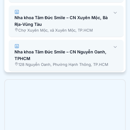
Nha khoa Tâm Đức Smile – CN Xuyên Mộc, Bà
Rịa-Vũng Tàu
Chợ Xuyên Mộc, xã Xuyên Mộc, TP.HCM
Nha khoa Tâm Đức Smile – CN Nguyễn Oanh,
TPHCM
128 Nguyễn Oanh, Phường Hạnh Thông, TP.HCM
Nha khoa Tâm Đức Smile – CN Bình Chánh,
TPHCM
51A Quốc Lộ 50, Ấp 1, Xã Bình Hưng, Tp. Hồ Chí
Minh
Nha khoa Tâm Đức Smile – CN Trần Văn Mười,