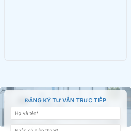
TPHCM
2B Trần Văn Mười, xã Bà Điểm, TP.HCM
Nha khoa Tâm Đức Smile – CN Luỹ Bán Bích,
TPHCM
196 Lũy Bán Bích, Phường Tân Phú, TP.HCM
Nha khoa Tâm Đức Smile – CN Tên Lửa, TPHCM
355 Tên Lửa, Phường An Lạc, TP.HCM
Nha khoa Tâm Đức Smile – CN Bình Thành,
ĐĂNG KÝ TƯ VẤN TRỰC TIẾP
TPHCM
66/16 Bình Thành, Phường Bình Tân, TP.HCM
Nha khoa Tâm Đức Smile – CN Phan Văn Trị,