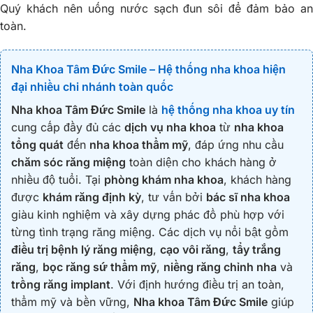
Quý khách nên uống nước sạch đun sôi để đảm bảo an
toàn.
Nha Khoa Tâm Đức Smile – Hệ thống nha khoa hiện
đại nhiều chi nhánh toàn quốc
Nha khoa Tâm Đức Smile
là
hệ thống nha khoa uy tín
cung cấp đầy đủ các
dịch vụ nha khoa
từ
nha khoa
tổng quát
đến
nha khoa thẩm mỹ
, đáp ứng nhu cầu
chăm sóc răng miệng
toàn diện cho khách hàng ở
nhiều độ tuổi. Tại
phòng khám nha khoa
, khách hàng
được
khám răng định kỳ
, tư vấn bởi
bác sĩ nha khoa
giàu kinh nghiệm và xây dựng phác đồ phù hợp với
từng tình trạng răng miệng. Các dịch vụ nổi bật gồm
điều trị bệnh lý răng miệng
,
cạo vôi răng
,
tẩy trắng
răng
,
bọc răng sứ thẩm mỹ
,
niềng răng chỉnh nha
và
trồng răng implant
. Với định hướng điều trị an toàn,
thẩm mỹ và bền vững,
Nha khoa Tâm Đức Smile
giúp