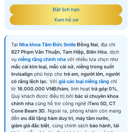
Đặt lịch hẹn
Xem hồ sơ
Tại
Nha khoa Tâm Đức Smile
Đồng Nai
, địa chỉ
827 Phạm Văn Thuận, Tam Hiệp, Biên Hòa
, dịch
vụ
niềng răng chỉnh nha
với nhiều lựa chọn như
mắc cài kim loại, mắc cài sứ, niềng trong suốt
Invisalign
phù hợp cho
trẻ em, người lớn, người
có răng lệch lạc
. Với
giá các loại niềng răng
chỉ
từ
16.000.000 VNĐ/hàm
, linh hoạt
trả góp 0%
,
Quý khách được điều trị bởi
bác sĩ chuyên khoa
chỉnh nha
cùng hỗ trợ công nghệ
iTero 5D, CT
Cone Beam 3D
. Ngoài ra, phòng khám còn mang
đến
ưu đãi tặng hàm duy trì, máy tăm nước,
giảm giá đặc biệt
, cùng chính sách
bảo hành, tái