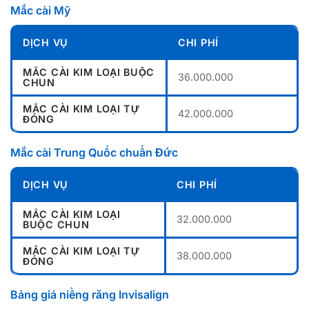
Mắc cài Mỹ
DỊCH VỤ
CHI PHÍ
MẮC CÀI KIM LOẠI BUỘC
36.000.000
CHUN
MẮC CÀI KIM LOẠI TỰ
42.000.000
ĐÓNG
Mắc cài Trung Quốc chuẩn Đức
DỊCH VỤ
CHI PHÍ
MẮC CÀI KIM LOẠI
32.000.000
BUỘC CHUN
MẮC CÀI KIM LOẠI TỰ
38.000.000
ĐÓNG
Bảng giá niềng răng Invisalign