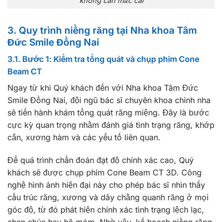
không cần mắc cài
3. Quy trình niềng răng tại Nha khoa Tâm
Đức Smile Đồng Nai
3.1. Bước 1: Kiểm tra tổng quát và chụp phim Cone
Beam CT
Ngay từ khi Quý khách đến với Nha khoa Tâm Đức
Smile Đồng Nai, đội ngũ bác sĩ chuyên khoa chỉnh nha
sẽ tiến hành khám tổng quát răng miệng. Đây là bước
cực kỳ quan trọng nhằm đánh giá tình trạng răng, khớp
cắn, xương hàm và các yếu tố liên quan.
Để quá trình chẩn đoán đạt độ chính xác cao, Quý
khách sẽ được chụp phim Cone Beam CT 3D. Công
nghệ hình ảnh hiện đại này cho phép bác sĩ nhìn thấy
cấu trúc răng, xương và dây chằng quanh răng ở mọi
góc độ, từ đó phát hiện chính xác tình trạng lệch lạc,
chen chúc hay hô móm. Nhờ vậy, kế hoạch niềng răng