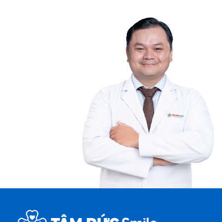
TPHCM
50 Lê Văn Việt, Phường Tăng Nhơn Phú, TP.HCM
Nha khoa Tâm Đức Smile – CN Điện Biên Phủ,
TPHCM
708-720 Điện Biên Phủ, phường Thạnh Mỹ Tây,
TP.HCM
Nha khoa Tâm Đức Smile – CN Tân Kỳ Tân Quý,
TPHCM
52 Tân Kỳ Tân Quý, phường Tây Thạnh, TP.HCM
Nha khoa Tâm Đức Smile – CN Cà Mau
Số 12A Hùng Vương, Khóm 1, phường Tân Thành,
Tỉnh Cà Mau