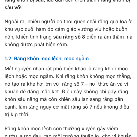
sâu vỡ
.
Ngoài ra, nhiều người có thói quen chải răng qua loa ở
khu vực cuối hàm do cảm giác vướng víu hoặc buồn
nôn, khiến tình trạng
sâu răng số 8
diễn ra âm thầm mà
không được phát hiện sớm.
1.2. Răng khôn mọc lệch, mọc ngầm
Một nguyên nhân rất phổ biến khác là răng khôn mọc
lệch hoặc mọc ngầm. Khi răng khôn không mọc thẳng,
nó tạo ra khe hở lớn với răng số 7 – nơi thức ăn và vi
khuẩn dễ dàng mắc kẹt. Điều này không chỉ gây răng
khôn sâu nặng mà còn khiến sâu lan sang răng bên
cạnh, làm tăng nguy cơ mất răng số 7 nếu không điều
trị kịp thời.
Răng khôn mọc lệch còn thường xuyên gây viêm
nướu, sưng đau, tạo môi trường thuận lợi cho vi khuẩn