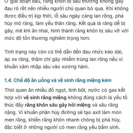
Ở giai đoạn đầu, răng khôn bị sâu thường không gây
đau rõ rệt nên nhiều người chủ quan bỏ qua. Khi không
được điều trị kịp thời, lỗ sâu ngày càng lan rộng, phá
hủy mô răng, làm yếu thân răng. Kết quả là răng dễ bị
gãy, mẻ khi ăn nhai, hình thành răng khôn bị sâu vỡ với
mức độ tổn thương nghiêm trọng hơn.
Tình trạng này còn có thể dẫn đến đau nhức kéo dài,
áp xe răng, thậm chí gây nhiễm trùng lan rộng nếu vi
khuẩn xâm nhập sâu vào xương hàm.
1.4. Chế độ ăn uống và vệ sinh răng miệng kém
Thói quen ăn nhiều đồ ngọt, tinh bột, nước có gas kết
hợp với
vệ sinh răng miệng
không đúng cách là yếu tố
thúc đẩy
răng khôn sâu gây hôi miệng
và sâu răng
nặng. Vi khuẩn phân hủy đường sẽ tạo axit làm mòn
men răng, khiến răng khôn nhanh chóng bị phá hủy,
đặc biệt ở những người có men răng yếu bẩm sinh.