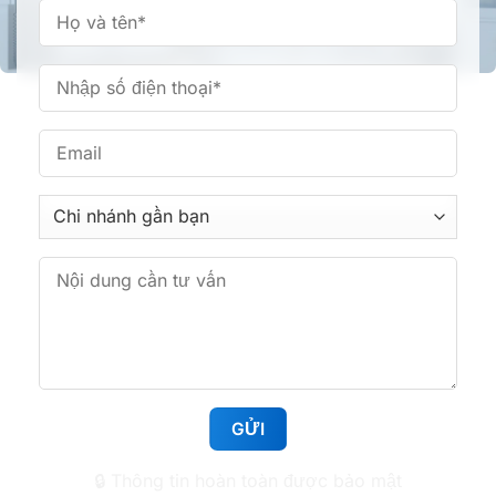
Nha khoa Tâm Đức Smile – CN Phan Văn Trị,
TPHCM
361 Phan Văn Trị, Phường Bình Lợi Trung, TP.HCM
Nha khoa Tâm Đức Smile – CN Hoàng Văn Thụ,
TPHCM
513 Hoàng Văn Thụ, Phường Tân Sơn Nhất,
TP.HCM
Nha khoa Tâm Đức Smile – CN Huỳnh Tấn Phát,
TPHCM
1112 Huỳnh Tấn Phát, Phường Tân Mỹ, TP.HCM
🔒 Thông tin hoàn toàn được bảo mật
Nha khoa Tâm Đức Smile – CN Lê Văn Việt,