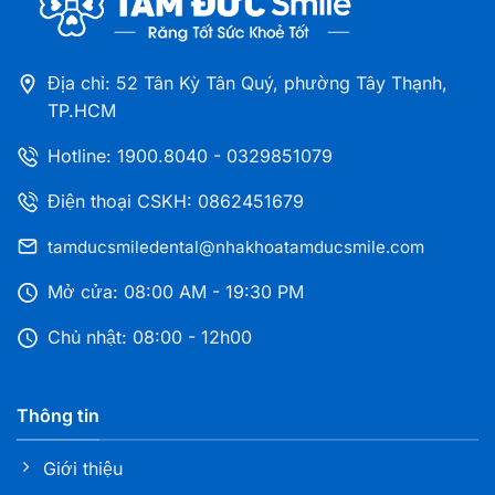
Nha khoa Tâm Đức Smile – CN Đồng Tháp
41 - 43 Lý Thường Kiệt, Phường Cao Lãnh, Tỉnh
Đồng Tháp
Địa chỉ: 52 Tân Kỳ Tân Quý, phường Tây Thạnh,
TP.HCM
Nha khoa Tâm Đức Smile – CN Thủ Dầu Một,
Hotline:
1900.8040
-
0329851079
Bình Dương
216A Đại Lộ Bình Dương, Phường Phú Lợi, TP. HCM
Điện thoại CSKH: 0862451679
tamducsmiledental@nhakhoatamducsmile.com
Nha khoa Tâm Đức Smile – CN Bà Rịa Vũng Tàu
255 CMT8, Phường Bà Rịa, TP.HCM
Mở cửa: 08:00 AM - 19:30 PM
Chủ nhật: 08:00 - 12h00
Nha khoa Tâm Đức Smile – CN Dĩ An, Bình
Dương
Thông tin
108 Nguyễn An Ninh, Phường Dĩ An, TP. HCM
Giới thiệu