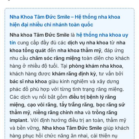
Nha Khoa Tâm Đức Smile – Hệ thống nha khoa
hiện đại nhiều chi nhánh toàn quốc
Nha khoa Tâm Đức Smile
là
hệ thống nha khoa uy
tín
cung cấp đầy đủ các
dịch vụ nha khoa
từ
nha
khoa tổng quát
đến
nha khoa thẩm mỹ
, đáp ứng
nhu cầu
chăm sóc răng miệng
toàn diện cho khách
hàng ở nhiều độ tuổi. Tại
phòng khám nha khoa
,
khách hàng được
khám răng định kỳ
, tư vấn bởi
bác sĩ nha khoa
giàu kinh nghiệm và xây dựng
phác đồ phù hợp với từng tình trạng răng miệng.
Các dịch vụ nổi bật gồm
điều trị bệnh lý răng
miệng
,
cạo vôi răng
,
tẩy trắng răng
,
bọc răng sứ
thẩm mỹ
,
niềng răng chỉnh nha
và
trồng răng
implant
. Với định hướng điều trị an toàn, thẩm mỹ
và bền vững,
Nha khoa Tâm Đức Smile
giúp khách
hàng phục hồi chức năng ăn nhai, cải thiện nụ