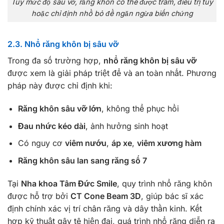
Tùy mức độ sâu vỡ, răng khôn có thể được trám, điều trị tủy
hoặc chỉ định nhổ bỏ để ngăn ngừa biến chứng
2.3. Nhổ răng khôn bị sâu vỡ
Trong đa số trường hợp,
nhổ răng khôn bị sâu vỡ
được xem là giải pháp triệt để và an toàn nhất. Phương
pháp này được chỉ định khi:
Răng khôn sâu vỡ lớn
, không thể phục hồi
Đau nhức kéo dài
, ảnh hưởng sinh hoạt
Có nguy cơ
viêm nướu
,
áp xe
,
viêm xương hàm
Răng khôn sâu lan sang răng số 7
Tại
Nha khoa Tâm Đức Smile
, quy trình nhổ răng khôn
được hỗ trợ bởi
CT Cone Beam 3D
, giúp bác sĩ xác
định chính xác vị trí chân răng và dây thần kinh. Kết
hợp kỹ thuật gây tê hiện đại, quá trình nhổ răng diễn ra