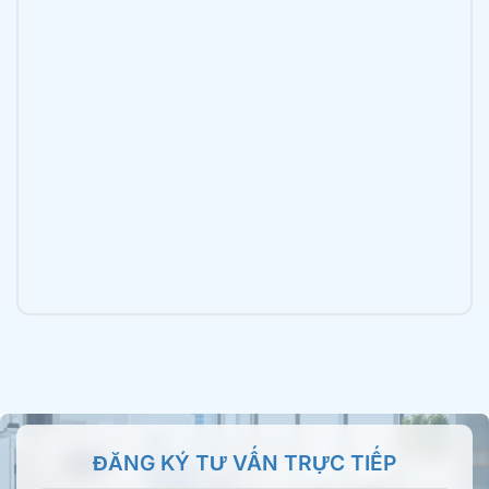
Nha khoa Tâm Đức Smile – CN Trần Văn Mười,
TPHCM
2B Trần Văn Mười, xã Bà Điểm, TP.HCM
Nha khoa Tâm Đức Smile – CN Luỹ Bán Bích,
TPHCM
196 Lũy Bán Bích, Phường Tân Phú, TP.HCM
Nha khoa Tâm Đức Smile – CN Tên Lửa, TPHCM
355 Tên Lửa, Phường An Lạc, TP.HCM
Nha khoa Tâm Đức Smile – CN Bình Thành,
ĐĂNG KÝ TƯ VẤN TRỰC TIẾP
TPHCM
66/16 Bình Thành, Phường Bình Tân, TP.HCM