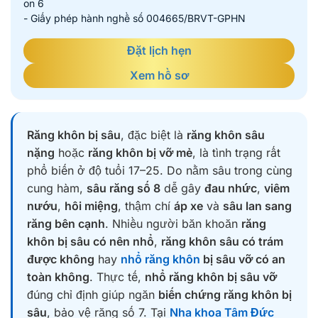
on 6
- Giấy phép hành nghề số 004665/BRVT-GPHN
Đặt lịch hẹn
Xem hồ sơ
Răng khôn bị sâu
, đặc biệt là
răng khôn sâu
nặng
hoặc
răng khôn bị vỡ mẻ
, là tình trạng rất
phổ biến ở độ tuổi 17–25. Do nằm sâu trong cùng
cung hàm,
sâu răng số 8
dễ gây
đau nhức
,
viêm
nướu
,
hôi miệng
, thậm chí
áp xe
và
sâu lan sang
răng bên cạnh
. Nhiều người băn khoăn
răng
khôn bị sâu có nên nhổ
,
răng khôn sâu có trám
được không
hay
nhổ răng khôn
bị sâu vỡ có an
toàn không
. Thực tế,
nhổ răng khôn bị sâu vỡ
đúng chỉ định giúp ngăn
biến chứng răng khôn bị
sâu
, bảo vệ răng số 7. Tại
Nha khoa Tâm Đức