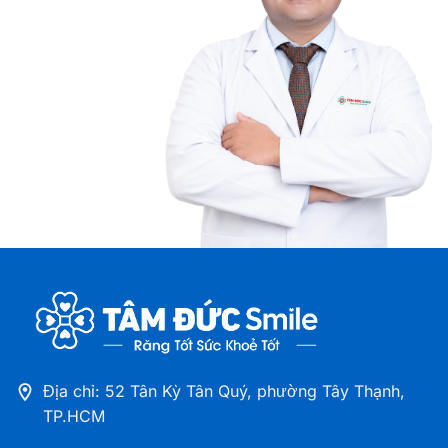
TPHCM
708-720 Điện Biên Phủ, phường Thạnh Mỹ Tây,
TP.HCM
Nha khoa Tâm Đức Smile – CN Tân Kỳ Tân Quý,
TPHCM
52 Tân Kỳ Tân Quý, phường Tây Thạnh, TP.HCM
Nha khoa Tâm Đức Smile – CN Cà Mau
Số 12A Hùng Vương, Khóm 1, phường Tân Thành,
Tỉnh Cà Mau
Nha khoa Tâm Đức Smile – CN Đồng Tháp
41 - 43 Lý Thường Kiệt, Phường Cao Lãnh, Tỉnh
Đồng Tháp
Địa chỉ: 52 Tân Kỳ Tân Quý, phường Tây Thạnh,
TP.HCM
Nha khoa Tâm Đức Smile – CN Thủ Dầu Một,