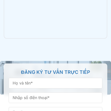
Nha khoa Tâm Đức Smile – CN Luỹ Bán Bích,
TPHCM
196 Lũy Bán Bích, Phường Tân Phú, TP.HCM
Nha khoa Tâm Đức Smile – CN Tên Lửa, TPHCM
355 Tên Lửa, Phường An Lạc, TP.HCM
Nha khoa Tâm Đức Smile – CN Bình Thành,
ĐĂNG KÝ TƯ VẤN TRỰC TIẾP
TPHCM
66/16 Bình Thành, Phường Bình Tân, TP.HCM
Nha khoa Tâm Đức Smile – CN Phan Văn Trị,
TPHCM
361 Phan Văn Trị, Phường Bình Lợi Trung, TP.HCM