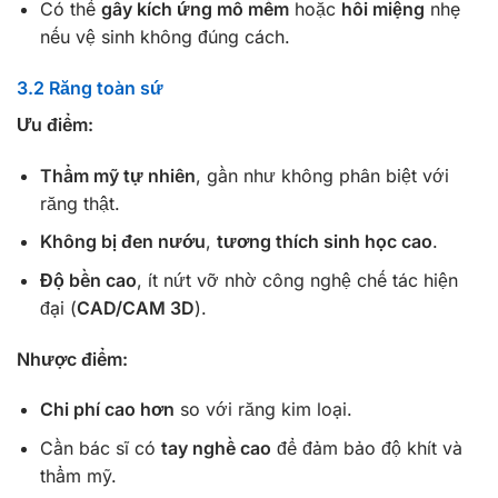
Có thể
gây kích ứng mô mềm
hoặc
hôi miệng
nhẹ
nếu vệ sinh không đúng cách.
3.2 Răng toàn sứ
Ưu điểm:
Thẩm mỹ tự nhiên
, gần như không phân biệt với
răng thật.
Không bị đen nướu
,
tương thích sinh học cao
.
Độ bền cao
, ít nứt vỡ nhờ công nghệ chế tác hiện
đại (
CAD/CAM 3D
).
Nhược điểm:
Chi phí cao hơn
so với răng kim loại.
Cần bác sĩ có
tay nghề cao
để đảm bảo độ khít và
thẩm mỹ.