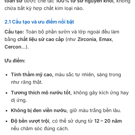
toàn sứ
được chế tác
100% từ sứ nguyên khối
, không
chứa bất kỳ hợp chất kim loại nào.
2.1 Cấu tạo và ưu điểm nổi bật
Cấu tạo:
Toàn bộ phần sườn và lớp ngoài đều làm
bằng
chất liệu sứ cao cấp
(như
Zirconia
,
Emax
,
Cercon
…).
Ưu điểm:
Tính thẩm mỹ cao,
màu sắc tự nhiên, sáng trong
như răng thật.
Tương thích mô nướu tốt
, không gây kích ứng hay
dị ứng.
Không bị đen viền nướu
, giữ màu trắng bền lâu.
Độ bền vượt trội
, có thể sử dụng từ
12 – 20 năm
nếu chăm sóc đúng cách.