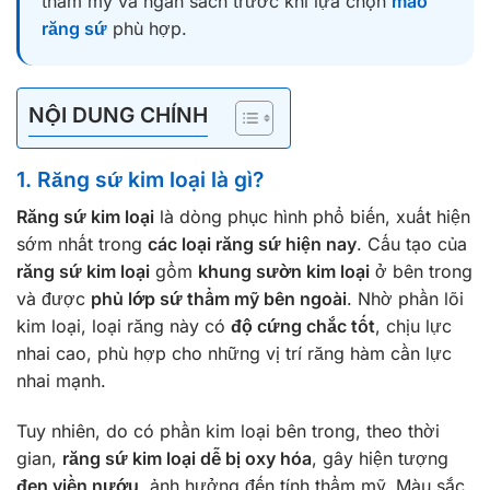
thẩm mỹ và ngân sách trước khi lựa chọn
mão
răng sứ
phù hợp.
NỘI DUNG CHÍNH
1. Răng sứ kim loại là gì?
Răng sứ kim loại
là dòng phục hình phổ biến, xuất hiện
sớm nhất trong
các loại răng sứ hiện nay
. Cấu tạo của
răng sứ kim loại
gồm
khung sườn kim loại
ở bên trong
và được
phủ lớp sứ thẩm mỹ bên ngoài
. Nhờ phần lõi
kim loại, loại răng này có
độ cứng chắc tốt
, chịu lực
nhai cao, phù hợp cho những vị trí răng hàm cần lực
nhai mạnh.
Tuy nhiên, do có phần kim loại bên trong, theo thời
gian,
răng sứ kim loại dễ bị oxy hóa
, gây hiện tượng
đen viền nướu
, ảnh hưởng đến tính thẩm mỹ. Màu sắc