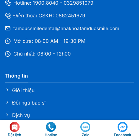
Hotline:
1900.8040
-
0329851079
Bình Dương
216A Đại Lộ Bình Dương, Phường Phú Lợi, TP. HCM
Điện thoại CSKH: 0862451679
tamducsmiledental@nhakhoatamducsmile.com
Nha khoa Tâm Đức Smile – CN Bà Rịa Vũng Tàu
255 CMT8, Phường Bà Rịa, TP.HCM
Mở cửa: 08:00 AM - 19:30 PM
Chủ nhật: 08:00 - 12h00
Nha khoa Tâm Đức Smile – CN Dĩ An, Bình
Dương
Thông tin
108 Nguyễn An Ninh, Phường Dĩ An, TP. HCM
Giới thiệu
Nha khoa Tâm Đức Smile – Bình Phước, Đồng
Đội ngũ bác sĩ
Nai
1021 Đ.Phú riềng đỏ, KP Xuân Bình, P.Bình Phước,
Dịch vụ
Tỉnh Đồng Nai
Bảng giá
Hotline
Đặt lịch
Zalo
Facebook