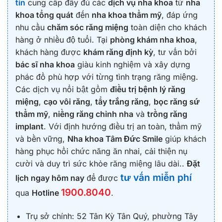
tín
cung cấp đầy đủ các
dịch vụ nha khoa
từ
nha
khoa tổng quát
đến
nha khoa thẩm mỹ
, đáp ứng
nhu cầu
chăm sóc răng miệng
toàn diện cho khách
hàng ở nhiều độ tuổi. Tại
phòng khám nha khoa
,
khách hàng được
khám răng định kỳ
, tư vấn bởi
bác sĩ nha khoa
giàu kinh nghiệm và xây dựng
phác đồ phù hợp với từng tình trạng răng miệng.
Các dịch vụ nổi bật gồm
điều trị bệnh lý răng
miệng
,
cạo vôi răng
,
tẩy trắng răng
,
bọc răng sứ
thẩm mỹ
,
niềng răng chỉnh nha
và
trồng răng
implant
. Với định hướng điều trị an toàn, thẩm mỹ
và bền vững,
Nha khoa Tâm Đức Smile
giúp khách
hàng phục hồi chức năng ăn nhai, cải thiện nụ
cười và duy trì sức khỏe răng miệng lâu dài..
Đặt
tư vấn miễn phí
lịch ngay hôm nay
để được
1900.8040
qua
Hotline
.
Trụ sở chính: 52 Tân Kỳ Tân Quý, phường Tây