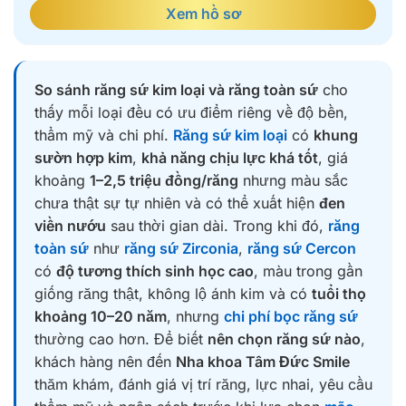
Xem hồ sơ
So sánh răng sứ kim loại và răng toàn sứ
cho
thấy mỗi loại đều có ưu điểm riêng về độ bền,
thẩm mỹ và chi phí.
Răng sứ kim loại
có
khung
sườn hợp kim
,
khả năng chịu lực khá tốt
, giá
khoảng
1–2,5 triệu đồng/răng
nhưng màu sắc
chưa thật sự tự nhiên và có thể xuất hiện
đen
viền nướu
sau thời gian dài. Trong khi đó,
răng
toàn sứ
như
răng sứ Zirconia
,
răng sứ Cercon
có
độ tương thích sinh học cao
, màu trong gần
giống răng thật, không lộ ánh kim và có
tuổi thọ
khoảng 10–20 năm
, nhưng
chi phí bọc răng sứ
thường cao hơn. Để biết
nên chọn răng sứ nào
,
khách hàng nên đến
Nha khoa Tâm Đức Smile
thăm khám, đánh giá vị trí răng, lực nhai, yêu cầu