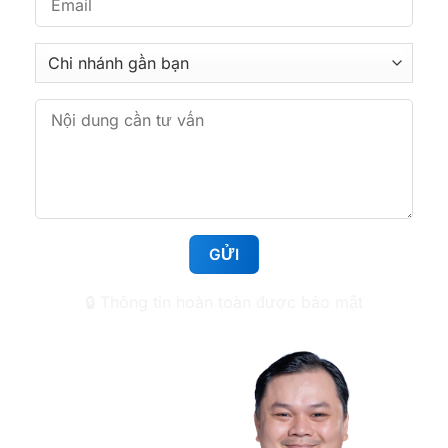
Nha khoa Tâm Đức Smile – CN Hoàng Văn Thụ,
TPHCM
513 Hoàng Văn Thụ, Phường Tân Sơn Nhất,
TP.HCM
Nha khoa Tâm Đức Smile – CN Huỳnh Tấn Phát,
TPHCM
1112 Huỳnh Tấn Phát, Phường Tân Mỹ, TP.HCM
🔒 Thông tin hoàn toàn được bảo mật
Nha khoa Tâm Đức Smile – CN Lê Văn Việt,
TPHCM
50 Lê Văn Việt, Phường Tăng Nhơn Phú, TP.HCM
Nha khoa Tâm Đức Smile – CN Điện Biên Phủ,