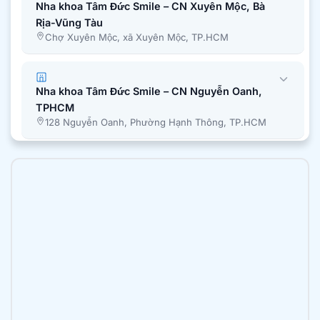
Nha khoa Tâm Đức Smile – CN Xuyên Mộc, Bà
Rịa-Vũng Tàu
Chợ Xuyên Mộc, xã Xuyên Mộc, TP.HCM
Nha khoa Tâm Đức Smile – CN Nguyễn Oanh,
TPHCM
128 Nguyễn Oanh, Phường Hạnh Thông, TP.HCM
Nha khoa Tâm Đức Smile – CN Bình Chánh,
TPHCM
51A Quốc Lộ 50, Ấp 1, Xã Bình Hưng, Tp. Hồ Chí
Minh
Nha khoa Tâm Đức Smile – CN Trần Văn Mười,
TPHCM
2B Trần Văn Mười, xã Bà Điểm, TP.HCM