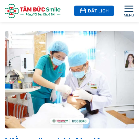
Bỏ
qua
ĐẶT LỊCH
nội
dung