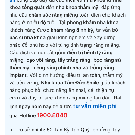
khoa tổng quát
đến
nha khoa thẩm mỹ
, đáp ứng
nhu cầu
chăm sóc răng miệng
toàn diện cho khách
hàng ở nhiều độ tuổi. Tại
phòng khám nha khoa
,
khách hàng được
khám răng định kỳ
, tư vấn bởi
bác sĩ nha khoa
giàu kinh nghiệm và xây dựng
phác đồ phù hợp với từng tình trạng răng miệng.
Các dịch vụ nổi bật gồm
điều trị bệnh lý răng
miệng
,
cạo vôi răng
,
tẩy trắng răng
,
bọc răng sứ
thẩm mỹ
,
niềng răng chỉnh nha
và
trồng răng
implant
. Với định hướng điều trị an toàn, thẩm mỹ
và bền vững,
Nha khoa Tâm Đức Smile
giúp khách
hàng phục hồi chức năng ăn nhai, cải thiện nụ
cười và duy trì sức khỏe răng miệng lâu dài..
Đặt
tư vấn miễn phí
lịch ngay hôm nay
để được
1900.8040
qua
Hotline
.
Trụ sở chính: 52 Tân Kỳ Tân Quý, phường Tây