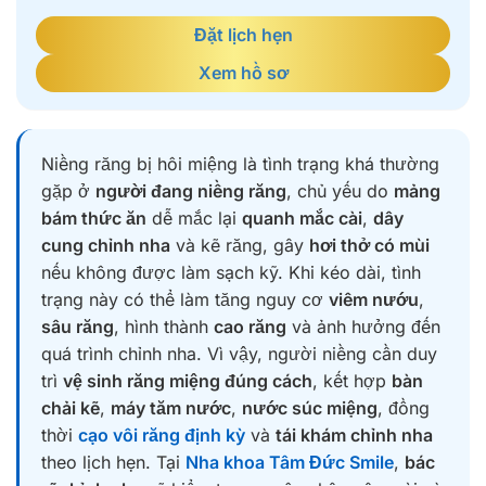
Đặt lịch hẹn
Xem hồ sơ
Niềng răng bị hôi miệng là tình trạng khá thường
gặp ở
người đang niềng răng
, chủ yếu do
mảng
bám thức ăn
dễ mắc lại
quanh mắc cài
,
dây
cung chỉnh nha
và kẽ răng, gây
hơi thở có mùi
nếu không được làm sạch kỹ. Khi kéo dài, tình
trạng này có thể làm tăng nguy cơ
viêm nướu
,
sâu răng
, hình thành
cao răng
và ảnh hưởng đến
quá trình chỉnh nha. Vì vậy, người niềng cần duy
trì
vệ sinh răng miệng đúng cách
, kết hợp
bàn
chải kẽ
,
máy tăm nước
,
nước súc miệng
, đồng
thời
cạo vôi răng định kỳ
và
tái khám chỉnh nha
theo lịch hẹn. Tại
Nha khoa Tâm Đức Smile
,
bác