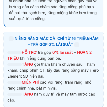
sĩ chỉnh nha
sẽ kiểm tra nguyên nhân gây mùi và
hướng dẫn cách chăm sóc răng niềng phù hợp
để hơi thở sạch hơn, răng miệng khỏe hơn trong
suốt quá trình niềng.
NIỀNG RĂNG MẮC CÀI CHỈ TỪ 16 TRIỆU/HÀM
– TRẢ GÓP 0% LÃI SUẤT
HỖ TRỢ
trả góp
0% lãi suất
–
HOÀN 2
TRIỆU
khi niềng cùng bạn bè.
TẶNG
gói thăm khám chuyên sâu: Thăm
khám, chụp phim CT, lấy dấu răng bằng máy iTero
Element 5D hiện đại.
MIỄN PHÍ
cạo vôi răng, trám răng, nhổ
răng chỉnh nha, bắt minivis.
TẶNG
hàm duy trì và máy tăm nước cao
cấp.