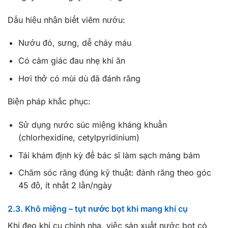
Dấu hiệu nhận biết viêm nướu:
Nướu đỏ, sưng, dễ chảy máu
Có cảm giác đau nhẹ khi ăn
Hơi thở có mùi dù đã đánh răng
Biện pháp khắc phục:
Sử dụng nước súc miệng kháng khuẩn
(chlorhexidine, cetylpyridinium)
Tái khám định kỳ để bác sĩ làm sạch mảng bám
Chăm sóc răng đúng kỹ thuật: đánh răng theo góc
45 độ, ít nhất 2 lần/ngày
2.3. Khô miệng – tụt nước bọt khi mang khí cụ
Khi đeo khí cụ chỉnh nha, việc sản xuất nước bọt có