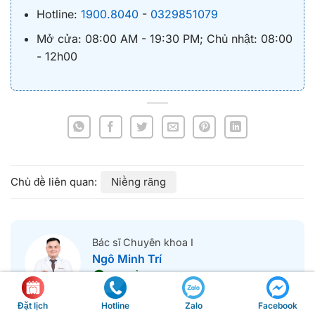
Hotline:
1900.8040
-
0329851079
Mở cửa: 08:00 AM - 19:30 PM; Chủ nhật: 08:00
- 12h00
Niềng răng
Bác sĩ Chuyên khoa I
Ngô Minh Trí
Đã kiểm duyệt nội dung
Bác sĩ Răng Hàm Mặt – Đại học Y Dược Cần Thơ,
Hotline
Đặt lịch
Zalo
Facebook