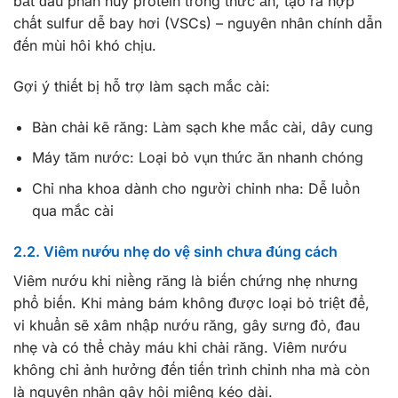
bắt đầu phân huỷ protein trong thức ăn, tạo ra hợp
chất sulfur dễ bay hơi (VSCs) – nguyên nhân chính dẫn
đến mùi hôi khó chịu.
Gợi ý thiết bị hỗ trợ làm sạch mắc cài:
Bàn chải kẽ răng: Làm sạch khe mắc cài, dây cung
Máy tăm nước: Loại bỏ vụn thức ăn nhanh chóng
Chỉ nha khoa dành cho người chỉnh nha: Dễ luồn
qua mắc cài
2.2. Viêm nướu nhẹ do vệ sinh chưa đúng cách
Viêm nướu khi niềng răng là biến chứng nhẹ nhưng
phổ biến. Khi mảng bám không được loại bỏ triệt để,
vi khuẩn sẽ xâm nhập nướu răng, gây sưng đỏ, đau
nhẹ và có thể chảy máu khi chải răng. Viêm nướu
không chỉ ảnh hưởng đến tiến trình chỉnh nha mà còn
là nguyên nhân gây hôi miệng kéo dài.